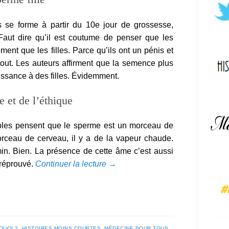
s se forme à partir du 10e jour de grossesse,
Faut dire qu’il est coutume de penser que les
ent que les filles. Parce qu’ils ont un pénis et
 tout. Les auteurs affirment que la semence plus
issance à des filles. Évidemment.
e et de l’éthique
iples pensent que le sperme est un morceau de
morceau de cerveau, il y a de la vapeur chaude.
in. Bien. La présence de cette âme c’est aussi
 réprouvé.
Continuer la lecture
→
QUOI ?
,
HISTOIRES MOINS COURTES
,
MÉDECINE POUR TOUS
,