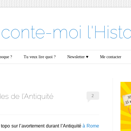
conte-moi l'Histo
époque ?
Tu veux lire quoi ?
Newsletter ♥
Me contacter
es de l’Antiquité
2
 topo sur l’avortement durant l’Antiquité
à Rome