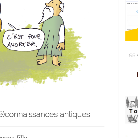
Les 
(mé)connaissances antiques
erme fille