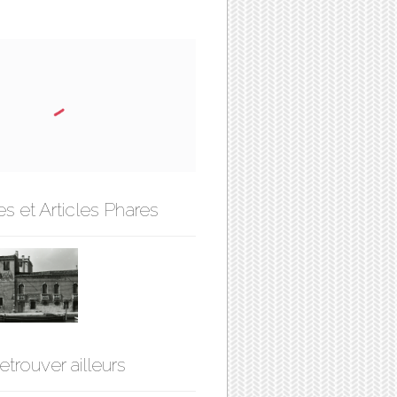
s et Articles Phares
etrouver ailleurs