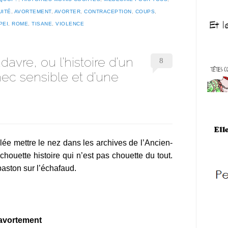
UITÉ
,
AVORTEMENT
,
AVORTER
,
CONTRACEPTION
,
COUPS
,
PEI
,
ROME
,
TISANE
,
VIOLENCE
avre, ou l’histoire d’un
8
ec sensible et d’une
allée mettre le nez dans les archives de l’Ancien-
houette histoire qui n’est pas chouette du tout.
baston sur l’échafaud.
d’avortement