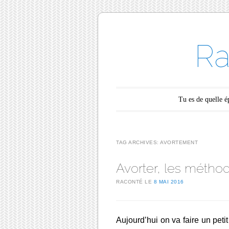
Ra
Main menu
Skip to content
Tu es de quelle 
TAG ARCHIVES:
AVORTEMENT
Avorter, les méthod
RACONTÉ LE
8 MAI 2016
Aujourd’hui on va faire un petit