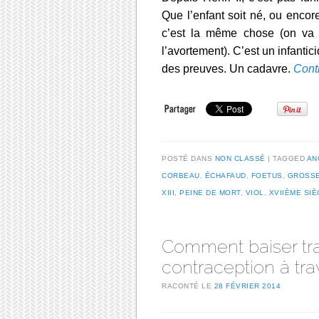
Que l’enfant soit né, ou encore
c’est la même chose (on va 
l’avortement). C’est un infantici
des preuves. Un cadavre.
Conti
POSTÉ DANS
NON CLASSÉ
TAGGED
AN
CORBEAU
,
ÉCHAFAUD
,
FOETUS
,
GROSSE
XIII
,
PEINE DE MORT
,
VIOL
,
XVIIÈME SIÈ
Comment baiser tra
contraception à tra
RACONTÉ LE
28 FÉVRIER 2014