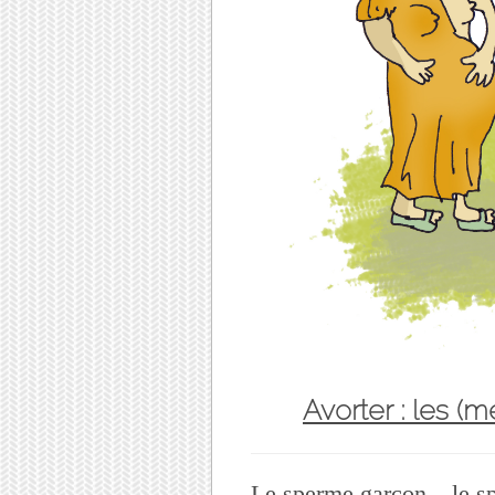
Avorter : les 
Le sperme garçon – le sp