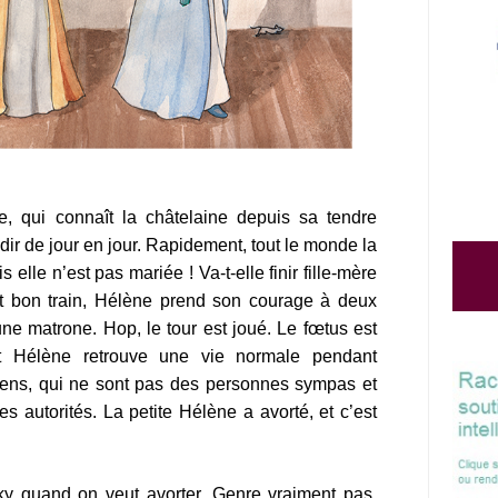
e, qui connaît la châtelaine depuis sa tendre
ndir de jour en jour. Rapidement, tout le monde la
elle n’est pas mariée ! Va-t-elle finir fille-mère
t bon train, Hélène prend son courage à deux
une matrone. Hop, le tour est joué. Le fœtus est
t Hélène retrouve une vie normale pendant
ens, qui ne sont pas des personnes sympas et
s autorités. La petite Hélène a avorté, et c’est
nky quand on veut avorter. Genre vraiment pas.