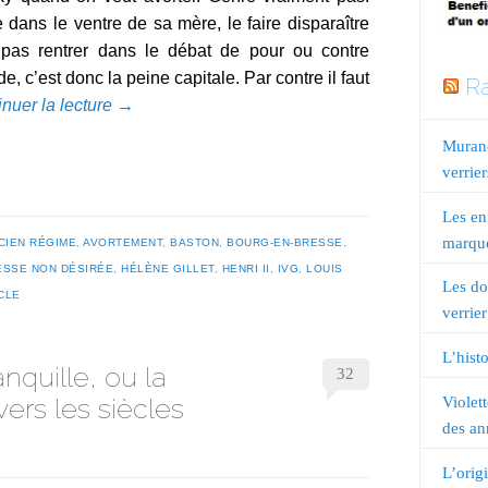
 dans le ventre de sa mère, le faire disparaître
pas rentrer dans le débat de pour ou contre
de, c’est donc la peine capitale. Par contre il faut
Ra
nuer la lecture
→
Murano
verrier
Les en
marqué
CIEN RÉGIME
,
AVORTEMENT
,
BASTON
,
BOURG-EN-BRESSE
,
SSE NON DÉSIRÉE
,
HÉLÈNE GILLET
,
HENRI II
,
IVG
,
LOUIS
Les do
CLE
verrier
L’histo
nquille, ou la
32
vers les siècles
Violet
des an
L’orig