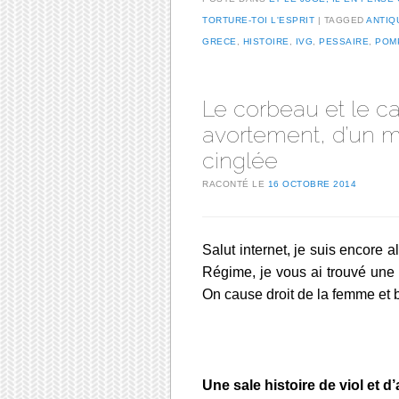
TORTURE-TOI L'ESPRIT
TAGGED
ANTIQ
GRECE
,
HISTOIRE
,
IVG
,
PESSAIRE
,
POM
Le corbeau et le cad
avortement, d’un m
cinglée
RACONTÉ LE
16 OCTOBRE 2014
Salut internet, je suis encore 
Régime, je vous ai trouvé une c
On cause droit de la femme et 
Une sale histoire de viol et 