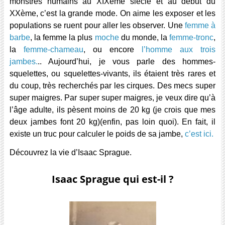
monstres humains au XIXème siècle et au début du
XXème, c’est la grande mode. On aime les exposer et les
populations se ruent pour aller les observer. Une
femme à
barbe
, la femme la plus
moche
du monde, la
femme-tronc
,
la
femme-chameau
, ou encore
l’homme aux trois
jambes.
.. Aujourd’hui, je vous parle des hommes-
squelettes, ou squelettes-vivants, ils étaient très rares et
du coup, très recherchés par les cirques. Des mecs super
super maigres. Par super super maigres, je veux dire qu’à
l’âge adulte, ils pèsent moins de 20 kg (je crois que mes
deux jambes font 20 kg)(enfin, pas loin quoi). En fait, il
existe un truc pour calculer le poids de sa jambe,
c’est ici.
Découvrez la vie d’Isaac Sprague.
Isaac Sprague qui est-il ?