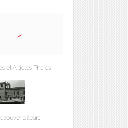
s et Articles Phares
etrouver ailleurs