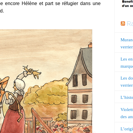
e encore Hélène et part se réfugier dans une
ud.
Ra
Murano
verrier
Les en
marqué
Les do
verrier
L’histo
Violet
des an
L’orig