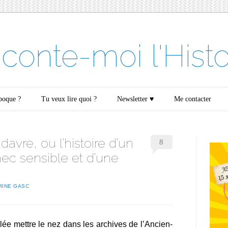
conte-moi l'Histo
époque ?
Tu veux lire quoi ?
Newsletter ♥
Me contacter
avre, ou l’histoire d’un
8
ec sensible et d’une
RINE GASC
allée mettre le nez dans les archives de l’Ancien-