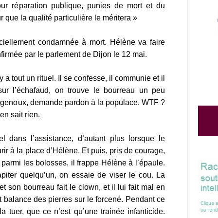
our réparation publique, punies de mort et du
r que la qualité particulière le méritera »
fficiellement condamnée à mort. Hélène va faire
firmée par le parlement de Dijon le 12 mai.
y a tout un rituel. Il se confesse, il communie et il
 sur l’échafaud, on trouve le bourreau un peu
t à genoux, demande pardon à la populace. WTF ?
en sait rien.
l dans l’assistance, d’autant plus lorsque le
r à la place d’Hélène. Et puis, pris de courage,
e parmi les bolosses, il frappe Hélène à l’épaule.
piter quelqu’un, on essaie de viser le cou. La
t son bourreau fait le clown, et il lui fait mal en
et balance des pierres sur le forcené. Pendant ce
a tuer, que ce n’est qu’une trainée infanticide.