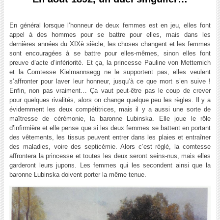
En général lorsque l’honneur de deux femmes est en jeu, elles font
appel à des hommes pour se battre pour elles, mais dans les
dernières années du XIXè siècle, les choses changent et les femmes
sont encouragées à se battre pour elles-mêmes, sinon elles font
preuve d’acte d’infériorité. Et ça, la princesse Pauline von Metternich
et la Comtesse Kielmannsegg ne le supportent pas, elles veulent
s’affronter pour laver leur honneur, jusqu’à ce que mort s’en suive !
Enfin, non pas vraiment… Ça vaut peut-être pas le coup de crever
pour quelques rivalités, alors on change quelque peu les règles. Il y a
évidemment les deux compétitrices, mais il y a aussi une sorte de
maîtresse de cérémonie, la baronne Lubinska. Elle joue le rôle
d’infirmière et elle pense que si les deux femmes se battent en portant
des vêtements, les tissus peuvent entrer dans les plaies et entraîner
des maladies, voire des septicémie. Alors c’est réglé, la comtesse
affrontera la princesse et toutes les deux seront seins-nus, mais elles
garderont leurs jupons. Les femmes qui les secondent ainsi que la
baronne Lubinska doivent porter la même tenue.