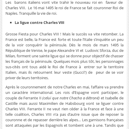
Les barons italiens vont vite trahir le nouveau roi en faveur de
Charles VIII. Le 16 mai 1495 le roi de France se fait couronner Roi de
Naples. Tranquille la vie de roi.
La ligue contre Charles VIII
Grosse Fiesta pour Charles VIII ! Mais le succès va vite retomber. La
France est belle, la France est forte et toute l’Italie s’inquiète un peu
de la voir conquérir la péninsule. Dès le mois de mars 1495 la
République de Venise, le pape Alexandre VI et Ludovic Sforza,
duc de
Milan
,
forment une sainte ligue qui se donne pour objectif de chasser
les français de la péninsule
.
Quelques mois plus tôt, les personnages
sus-cités ont tous aidé le Roi de France à entrer sur le territoire
Italien, mais ils retournent leur veste (Gucci?) de peur de se voir
priver de leurs territoires.
Après le couronnement de notre Charles en mai, l’affaire va prendre
un caractère international. Les rois d’Espagne vont participer, le
couple de Ferrante II
(celui que notre Chacha a détroné)
et Isabelle de
Castille mais aussi Maximilien de Habsbourg vont se liguer contre
Charles VIII. Ferrante II ne veut rien céder à la France et face à une
telle coalition, Charles VIII n’a pas d’autre issue que de reposer la
couronne et de repasser derrière les alpes… Les garnisons françaises
sont attaquées par les Espagnols et tombent une à une. Tandis que