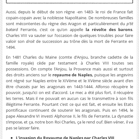
Aussi, depuis le début de son règne -en 1483- le roi de France fait
copain-copain avec la noblesse Napolitaine. De nombreuses familles
sont mécontentes du règne des Aragon et particulièrement du
p’tit
batard
Ferrante, c’est ce qu’on appelle
la révolte des barons
.
Charles VIII va sauter sur l’occasion de quelques troubles pour faire
valoir son
droit
de succession au trône dès la mort de Ferrante en
1494.
En 1481 Charles du Maine (comte d’Anjou, branche cadette de la
famille royale) cède par testament à Charles VIII toutes ses
possessions. On compte l’Anjou, la Provence mais aussi et surtout
des droits anciens sur le
royaume de Naples,
puisque les angevins
ont régné sur Naples entre le XIVème et le XVème siècle avant d’en
être chassés par les aragonais en 1443-1444. Alfonso récupère le
pouvoir, jusqu’ici on est d’accord. Le mec a été plus fort, il récupère
les terres. Mais il ne pouvait en aucun cas le transmettre à son fils
illégitime Ferrante. Pourtant c’est ce qui est fait, et ensuite les Etats
pontificaux continuent de soutenir les aragonais. Puis en 1494, le
pape Alexandre VI investi Alphonse II, le fils de Ferrante. La dynastie
s’impose, et ça, notre bon Roi Charles, ça le rend ouf. Bien véner, il va
pas se laisser faire.
L’invasion du Royaume de Naples par Charles VIII