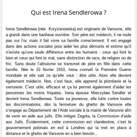
Qui est Irena Sendlerowa ?
Irena Sendlerowa (née Krzyżanowska) est originaire de Varsovie, elle
a grandi dans une banlieue ouvrière. Son père est médecin, il ne roule
pas sur l’or, mais il fait vivre sa famille correctement. Il est engagé
dans des actions sociales pour aider les plus démunis et estime qu’il
n’existe qu’une seule différence entre les humains : ceux qui font le
bien et ceux qui font le mal, sans distinction de race, de religion ou de
fric. Sans doute l’altruisme se transmet de père en fille dans cette
famille. Née le 15 février 1910, Irena connaît la Première Guerre
mondiale et elle sait ce qu’elle veut : être utile. Alors elle devient
également médecin. Non, c’est faux, elle apprend la plomberie et la
serrurerie. C’est utile, efficace et ça lui permet également d’aider les
personnes les moins friquées. Irena épouse Mieczyław Sendler et
devient Irena Sendlerowa. Toute sa jeunesse, elle lutte contre toutes
les discriminations, dès la fermeture du ghetto de Varsovie elle
s’engage au Département de l’Aide sociale à la mairie de Varsovie afin
de venir en aide aux juifs. Elle intègre Zegota, la Commission d’aide
aux Juifs. Évidemment, cette commission est clandestine, c’est le
gouvernement polonais en exil à Londres qui la met en place à
distance et le ghetto de Varsovie en a bien besoin…