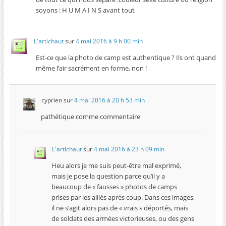
soyons : H U M A I N S avant tout
L'artichaut
sur
4 mai 2016 à 9 h 00 min
Est-ce que la photo de camp est authentique ? Ils ont quand
même l’air sacrément en forme, non !
cyprien
sur
4 mai 2016 à 20 h 53 min
pathétique comme commentaire
L'artichaut
sur
4 mai 2016 à 23 h 09 min
Heu alors je me suis peut-être mal exprimé,
mais je pose la question parce qu’il y a
beaucoup de « fausses » photos de camps
prises par les alliés après coup. Dans ces images,
il ne s’agit alors pas de « vrais » déportés, mais
de soldats des armées victorieuses, ou des gens