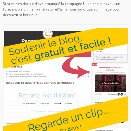
Si tu es très déçu-e d'avoir manqué la campagne Ulule et que tu veux un
livre, envoie un mail à rmlhistoire@gmail.com ou clique sur l'image pour
découvrir la boutique !