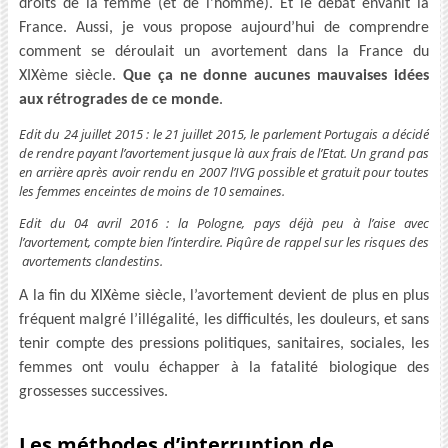
droits de la femme (et de l’homme). Et le débat envahit la
France. Aussi, je vous propose aujourd’hui de comprendre
comment se déroulait un avortement dans la France du
XIXème siècle.
Que ça ne donne aucunes mauvaises idées
aux rétrogrades de ce monde
.
Edit du 24 juillet 2015 : le 21 juillet 2015, le parlement Portugais a décidé
de rendre payant l’avortement jusque là aux frais de l’Etat. Un grand pas
en arrière après avoir rendu en 2007 l’IVG possible et gratuit pour toutes
les femmes enceintes de moins de 10 semaines.
Edit du 04 avril 2016 : la Pologne, pays déjà peu à l’aise avec
l’avortement, compte bien l’interdire. Piqûre de rappel sur les risques des
avortements clandestins.
A la fin du XIXème siècle, l’avortement devient de plus en plus
fréquent malgré l’illégalité, les difficultés, les douleurs, et sans
tenir compte des pressions politiques, sanitaires, sociales, les
femmes ont voulu échapper à la fatalité biologique des
grossesses successives.
Les méthodes d’interruption de