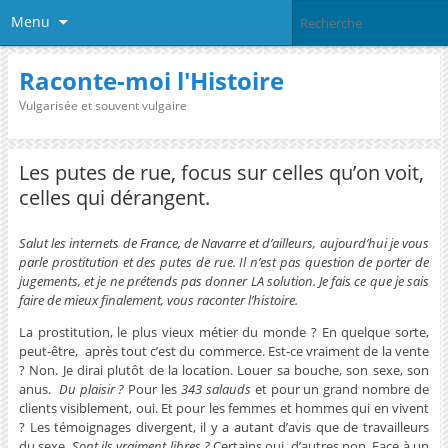
Menu
Raconte-moi l'Histoire
Vulgarisée et souvent vulgaire
Les putes de rue, focus sur celles qu’on voit,
celles qui dérangent.
Salut les internets de France, de Navarre et d’ailleurs, aujourd’hui je vous
parle prostitution et des putes de rue. Il n’est pas question de porter de
jugements, et je ne prétends pas donner LA solution. Je fais ce que je sais
faire de mieux finalement, vous raconter l’histoire.
La prostitution, le plus vieux métier du monde ? En quelque sorte,
peut-être, après tout c’est du commerce. Est-ce vraiment de la vente
? Non. Je dirai plutôt de la location. Louer sa bouche, son sexe, son
anus.
Du plaisir ?
Pour les
343 salauds
et pour un grand nombre de
clients visiblement, oui. Et pour les femmes et hommes qui en vivent
? Les témoignages divergent, il y a autant d’avis que de travailleurs
du sexe.
Sont ils vraiment libres ?
Certains oui, d’autres non. Face à un