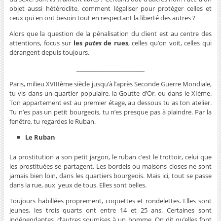
objet aussi hétéroclite, comment légaliser pour protéger celles et
ceux qui en ont besoin tout en respectant la liberté des autres ?
Alors que la question de la pénalisation du client est au centre des
attentions, focus sur
les
putes
de rues
, celles qu’on voit, celles qui
dérangent depuis toujours.
_______________________
Paris, milieu XVIIIème siècle jusqu’à l’après Seconde Guerre Mondiale,
tu vis dans un quartier populaire, la Goutte d’Or, ou dans le XIème.
Ton appartement est au premier étage, au dessous tu as ton atelier.
Tu n’es pas un petit bourgeois, tu n’es presque pas à plaindre. Par la
fenêtre, tu regardes le Ruban.
Le Ruban
La prostitution a son petit jargon, le ruban c’est le trottoir, celui que
les prostituées se partagent. Les bordels ou maisons closes ne sont
jamais bien loin, dans les quartiers bourgeois. Mais ici, tout se passe
dans la rue, aux yeux de tous. Elles sont belles.
Toujours habillées proprement, coquettes et rondelettes. Elles sont
jeunes, les trois quarts ont entre 14 et 25 ans. Certaines sont
indépendantes, d’autres soumises à un homme. On dit qu’elles font