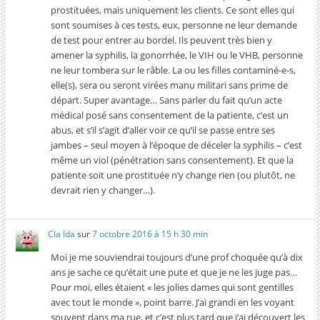
prostituées, mais uniquement les clients. Ce sont elles qui
sont soumises à ces tests, eux, personne ne leur demande
de test pour entrer au bordel. Ils peuvent très bien y
amener la syphilis, la gonorrhée, le VIH ou le VHB, personne
ne leur tombera sur le râble. La ou les filles contaminé-e-s,
elle(s), sera ou seront virées manu militari sans prime de
départ. Super avantage… Sans parler du fait qu’un acte
médical posé sans consentement de la patiente, c’est un
abus, et s’il s’agit d’aller voir ce qu’il se passe entre ses
jambes – seul moyen à l’époque de déceler la syphilis – c’est
même un viol (pénétration sans consentement). Et que la
patiente soit une prostituée n’y change rien (ou plutôt, ne
devrait rien y changer…).
Cla Ida
sur
7 octobre 2016 à 15 h 30 min
Moi je me souviendrai toujours d’une prof choquée qu’à dix
ans je sache ce qu’était une pute et que je ne les juge pas…
Pour moi, elles étaient « les jolies dames qui sont gentilles
avec tout le monde », point barre. J’ai grandi en les voyant
souvent dans ma rue, et c’est plus tard que j’ai découvert les