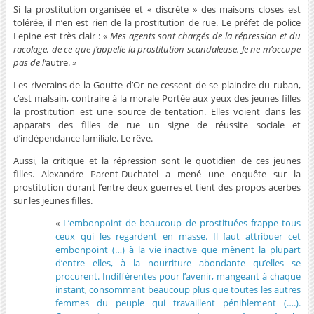
Si la prostitution organisée et « discrète » des maisons closes est
tolérée, il n’en est rien de la prostitution de rue. Le préfet de police
Lepine est très clair : «
Mes agents sont chargés de la répression et du
racolage, de ce que j’appelle la prostitution scandaleuse. Je ne m’occupe
pas de l’
autre. »
Les riverains de la Goutte d’Or ne cessent de se plaindre du ruban,
c’est malsain, contraire à la morale Portée aux yeux des jeunes filles
la prostitution est une source de tentation. Elles voient dans les
apparats des filles de rue un signe de réussite sociale et
d’indépendance familiale. Le rêve.
Aussi, la critique et la répression sont le quotidien de ces jeunes
filles. Alexandre Parent-Duchatel a mené une enquête sur la
prostitution durant l’entre deux guerres et tient des propos acerbes
sur les jeunes filles.
«
L’embonpoint de beaucoup de prostituées frappe tous
ceux qui les regardent en masse. Il faut attribuer cet
embonpoint (…) à la vie inactive que mènent la plupart
d’entre elles, à la nourriture abondante qu’elles se
procurent. Indifférentes pour l’avenir, mangeant à chaque
instant, consommant beaucoup plus que toutes les autres
femmes du peuple qui travaillent péniblement (….).