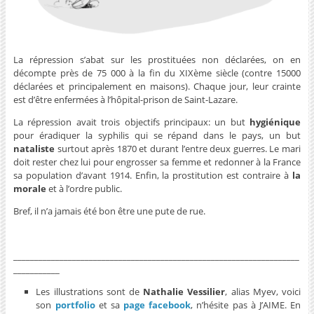
La répression s’abat sur les prostituées non déclarées, on en
décompte près de 75 000 à la fin du XIXème siècle (contre 15000
déclarées et principalement en maisons). Chaque jour, leur crainte
est d’être enfermées à l’hôpital-prison de Saint-Lazare.
La répression avait trois objectifs principaux: un but
hygiénique
pour éradiquer la syphilis qui se répand dans le pays, un but
nataliste
surtout après 1870 et durant l’entre deux guerres. Le mari
doit rester chez lui pour engrosser sa femme et redonner à la France
sa population d’avant 1914. Enfin, la prostitution est contraire à
la
morale
et à l’ordre public.
Bref, il n’a jamais été bon être une pute de rue.
____________________________________________________________________
___________
Les illustrations sont de
Nathalie Vessilier
, alias Myev, voici
son
portfolio
et sa
page facebook
, n’hésite pas à J’AIME. En