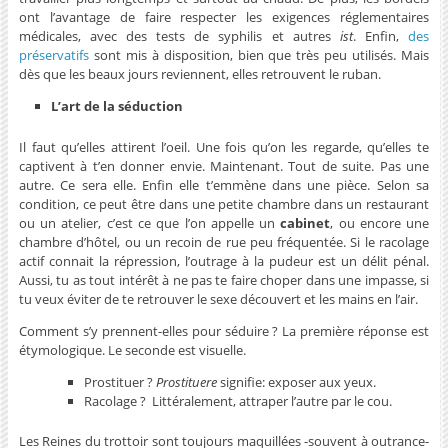
ont l’avantage de faire respecter les exigences réglementaires
médicales, avec des tests de syphilis et autres
ist
. Enfin,
des
préservatifs
sont mis à disposition, bien que très peu utilisés. Mais
dès que les beaux jours reviennent, elles retrouvent le ruban.
L’art de la séduction
Il faut qu’elles attirent l’oeil. Une fois qu’on les regarde, qu’elles te
captivent à t’en donner envie. Maintenant. Tout de suite. Pas une
autre. Ce sera elle. Enfin elle t’emmène dans une pièce. Selon sa
condition, ce peut être dans une petite chambre dans un restaurant
ou un atelier, c’est ce que l’on appelle un
cabinet
, ou encore une
chambre d’hôtel, ou un recoin de rue peu fréquentée. Si le racolage
actif connait la répression, l’outrage à la pudeur est un délit pénal.
Aussi, tu as tout intérêt à ne pas te faire choper dans une impasse, si
tu veux éviter de te retrouver le sexe découvert et les mains en l’air.
Comment s’y prennent-elles pour séduire ? La première réponse est
étymologique. Le seconde est visuelle.
Prostituer ?
Prostituere
signifie: exposer aux yeux.
Racolage ? Littéralement, attraper l’autre par le cou.
Les Reines du trottoir sont toujours maquillées -souvent à outrance-