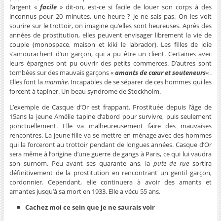
l’argent «
facile
» dit-on, est-ce si facile de louer son corps à des
inconnus pour 20 minutes, une heure ? Je ne sais pas. On les voit
sourire sur le trottoir, on imagine qu’elles sont heureuses. Après des
années de prostitution, elles peuvent envisager librement la vie de
couple (monospace, maison et kiki le labrador). Les filles de joie
s’amourachent d’un garçon, qui a pu être un client. Certaines avec
leurs épargnes ont pu ouvrir des petits commerces. D’autres sont
tombées sur des mauvais garçons «
amants de cœur et souteneurs
« .
Elles font la
marmite
. Incapables de se séparer de ces hommes qui les
forcent à tapiner. Un beau syndrome de Stockholm.
L’exemple de Casque d’Or est frappant. Prostituée depuis l’âge de
15ans la jeune Amélie tapine d’abord pour survivre, puis seulement
ponctuellement. Elle va malheureusement faire des mauvaises
rencontres. La jeune fille va se mettre en ménage avec des hommes
qui la forceront au trottoir pendant de longues années. Casque d’Or
sera même à l’origine d’une guerre de gangs à Paris, ce qui lui vaudra
son surnom. Peu avant ses quarante ans, la
pute
de rue
sortira
définitivement de la prostitution en rencontrant un gentil garçon,
cordonnier. Cependant, elle continuera à avoir des amants et
amantes jusqu’à sa mort en 1933. Elle a vécu 55 ans.
Cachez moi ce sein que je ne saurais voir