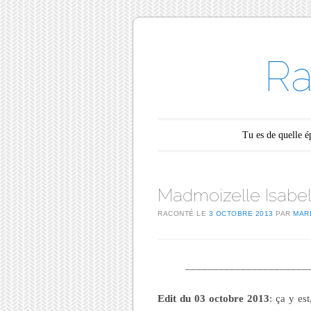
Ra
Main menu
Skip to content
Tu es de quelle 
Madmoizelle Isabe
RACONTÉ LE
3 OCTOBRE 2013
PAR
MAR
______________________
Edit du 03 octobre 2013
: ça y est