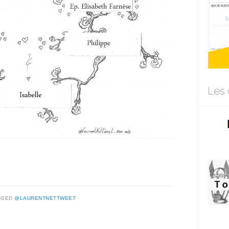
Les 
GGED
@LAURENTNETTWEET