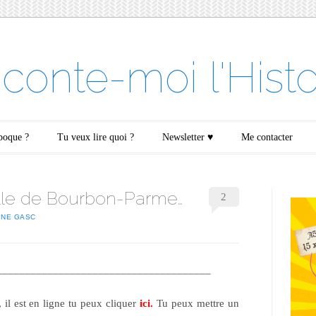
conte-moi l'Histo
époque ?
Tu veux lire quoi ?
Newsletter ♥
Me contacter
lle de Bourbon-Parme…
2
INE GASC
______________________________________
, il est en ligne tu peux cliquer
ici
.
Tu peux mettre un