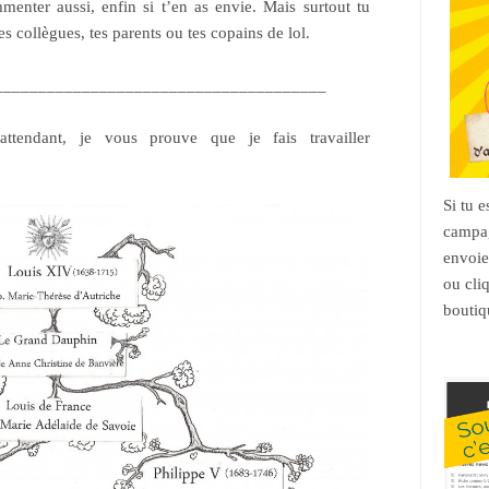
enter aussi, enfin si t’en as envie. Mais surtout tu
es collègues, tes parents ou tes copains de lol.
______________________________________
attendant, je vous prouve que je fais travailler
Si tu 
campag
envoie
ou cli
boutiq