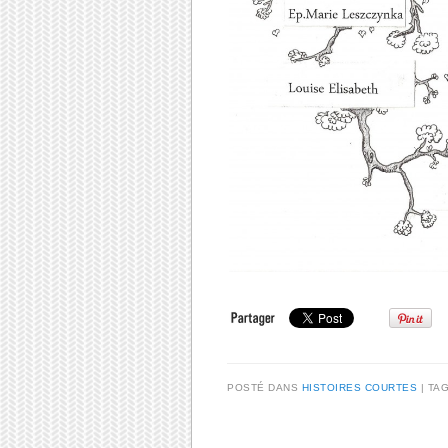
POSTÉ DANS
HISTOIRES COURTES
|
TA