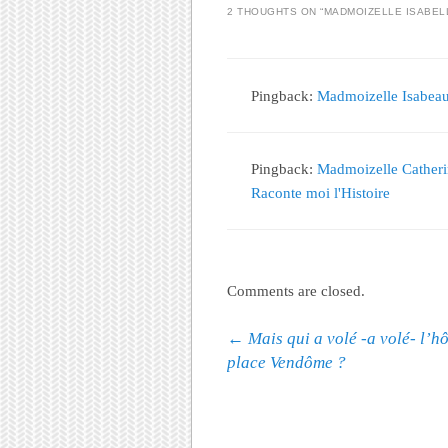
2 THOUGHTS ON “
MADMOIZELLE ISABE
Pingback:
Madmoizelle Isabeau 
Pingback:
Madmoizelle Catherin
Raconte moi l'Histoire
Comments are closed.
Post navigation
←
Mais qui a volé -a volé- l’hô
place Vendôme ?