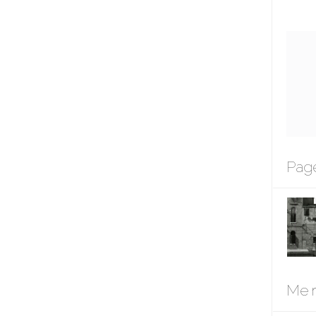
Page
Me r