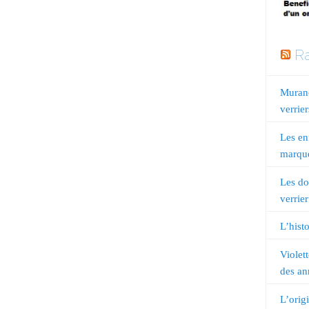
Ra
Murano
verrier
Les en
marqué
Les do
verrier
L’histo
Violet
des an
L’orig