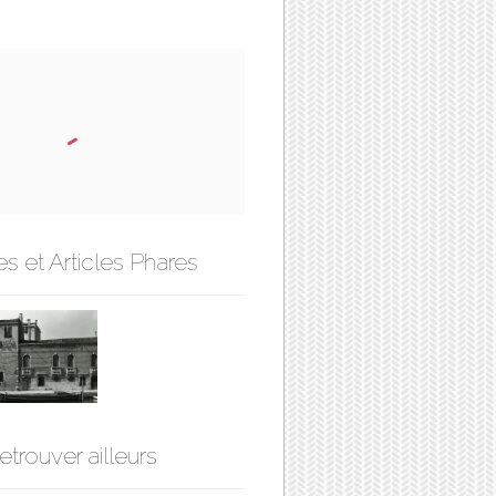
s et Articles Phares
etrouver ailleurs