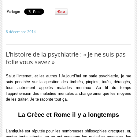
8 décembre 2014
L’histoire de la psychiatrie : « Je ne suis pas
folle vous savez »
Salut l’internet, et les autres ! Aujourd’hui on parle psychiatrie, je me
suis penchée sur la question des timbrés, pinpins, tarés, dérangés,
fous autrement appelés malades mentaux. Au fil du temps
l’appréhension des maladies mentales a changé ainsi que les moyens
de les traiter. Je te raconte tout ça.
Masque de fer... Oui oui
Alpaga
Robe
La Grèce et Rome il y a longtemps
L’antiquité est réputée pour les nombreuses philosophies grecques, or,
contre toute attente, en ce qui concerne les maladies mentales, les