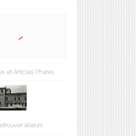
s et Articles Phares
etrouver ailleurs