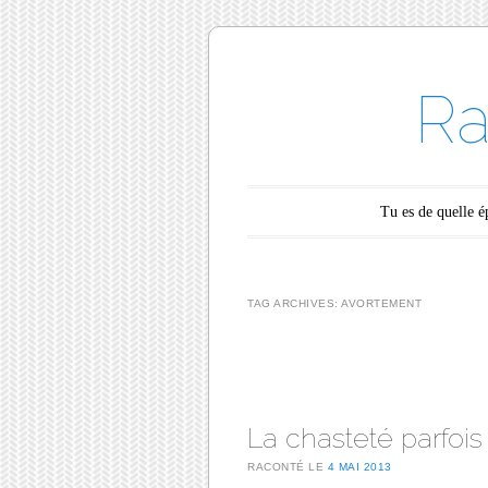
Ra
Main menu
Skip to content
Tu es de quelle 
TAG ARCHIVES:
AVORTEMENT
Post navigation
La chasteté parfois
RACONTÉ LE
4 MAI 2013