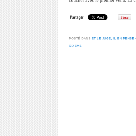
coucher avec le premier venu. La ch
POSTÉ DANS
ET LE JUGE, IL EN PENSE 
XIXÈME
Post navigation