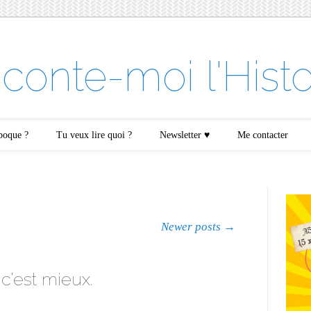
conte-moi l'Histo
époque ?
Tu veux lire quoi ?
Newsletter ♥
Me contacter
Newer posts
→
 c’est mieux.