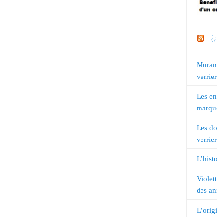
Ra
Murano
verrier
Les en
marqué
Les do
verrier
L’histo
Violet
des an
L’orig