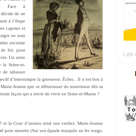
ry. Face à
e décide de ne
ment à l’étape
les capotes et
aigre ne sont
ombe enceinte
 de fric pour
Les 
nvie. Un autre
 la Seine-et-
 de tabasser
tif d’interrompre la grossesse. Échec. Il n’est bon à
 à Marie-Jeanne que se débarrasser du nourrisson dès sa
 toute façon qui a envie de vivre en Seine-et-Marne ?
et la Cour d’assises rend son verdict. Marie-Jeanne
ité pour meurtre (Sur son épaule marquée au fer rouge,