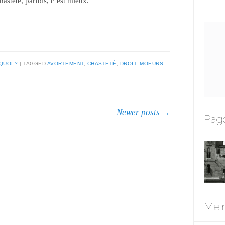
asteté, parfois, c’est mieux.
QUOI ?
TAGGED
AVORTEMENT
,
CHASTETÉ
,
DROIT
,
MOEURS
,
Newer posts
→
Page
Me r