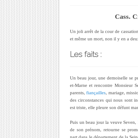
Cass. C
Un joli arrêt de la cour de cassati
et même un mort, non il y en a deux 
Les faits :
Un beau jour, une demoiselle se p
et-Marne et rencontre Monsieur Se
parents,
fiançailles
, mariage, missi
des circonstances qui nous sont i
est triste, elle pleure son défunt mar
Puis un beau jour la veuve Seven,
de son prénom, retourne se prom
part dans le département de la Sei