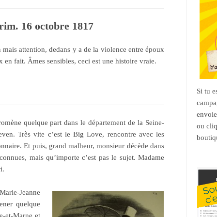
rim. 16 octobre 1817
on mais attention, dedans y a de la violence entre époux
en fait. Âmes sensibles, ceci est une histoire vraie.
Si tu 
campag
envoie
romène quelque part dans le département de la Seine-
ou cli
ven. Très vite c’est le Big Love, rencontre avec les
boutiq
onnaire. Et puis, grand malheur, monsieur décède dans
nconnues, mais qu’importe c’est pas le sujet. Madame
i.
 Marie-Jeanne
ener quelque
ne-et-Marne et