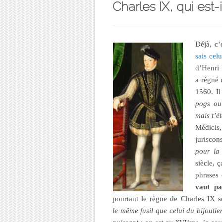
Charles IX, qui est-i
Déjà, c’e
sais cel
d’Henri 
a régné 
1560. Il
pogs ou
mais t’é
Médicis
jurisco
pour la 
siècle, 
phrases 
vaut pa
pourtant le règne de Charles IX 
le même fusil que celui du bijoutie