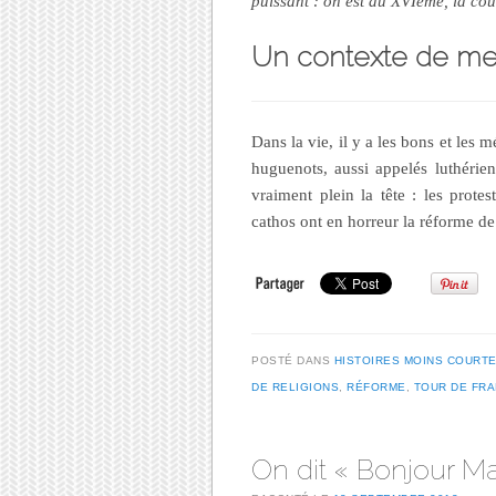
puissant : on est au XVIème, la cou
Un contexte de me
Dans la vie, il y a les bons et les 
huguenots, aussi appelés luthérien
vraiment plein la tête : les prote
cathos ont en horreur la réforme de
POSTÉ DANS
HISTOIRES MOINS COURT
DE RELIGIONS
,
RÉFORME
,
TOUR DE FR
On dit « Bonjour M