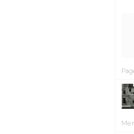
Page
Me r