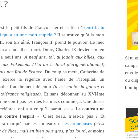
l ?
st le petit-fils de François Ier et le fils d’
Henri II, tu
ui qui a eu une mort stupide ?
Il se trouve qu’à la mort
II, son fils aîné, François II, prend le pouvoir. Le mec
un an puis il est mort. Donc, Charles IX devient roi en
 a neuf ans
. À neuf ans, toi, tu jouais aux billes, aux
Si tu 
 aux Pokémons (J’ai un lectorat plurigénérationnel)
campag
tais pas Roi de France
. Du coup sa mère, Catherine de
envoie
, exerce la régence avec l’aide de l’Hospital, un
ou cli
nsulte franchement détendu
(il est contre la guerre et
boutiq
tolérance religieuse)
. Et sans déconner, au XVIème
ça ne court pas les rues les mecs comme ça. Une de ses
célèbres, enfin à ce qu’il paraît, est «
Le couteau ne
s contre l’esprit
». C’est beau, n’est-ce pas ? Et
sera marqué par les couteaux et
les arquebuses
(c’est
r de Nice, mais en bien plus gros, plus lourd, et moins