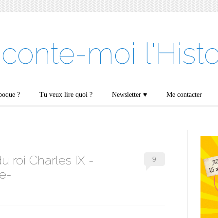
conte-moi l'Histo
époque ?
Tu veux lire quoi ?
Newsletter ♥
Me contacter
u roi Charles IX -
9
e-