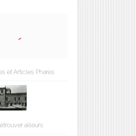
s et Articles Phares
etrouver ailleurs