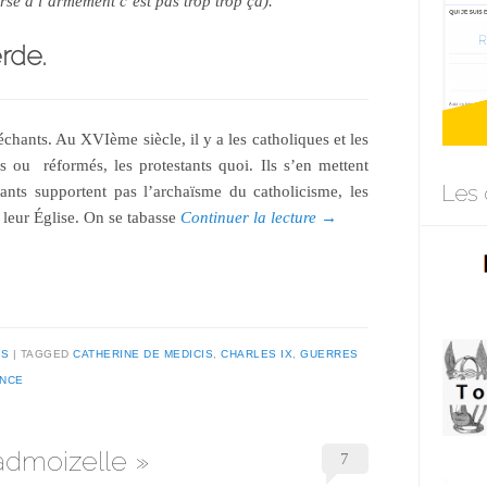
rse à l’armement c’est pas trop trop ça).
rde.
méchants. Au XVIème siècle, il y a les catholiques et les
s ou réformés, les protestants quoi. Ils s’en mettent
Les 
stants supportent pas l’archaïsme du catholicisme, les
 leur Église. On se tabasse
Continuer la lecture
→
ES
TAGGED
CATHERINE DE MEDICIS
,
CHARLES IX
,
GUERRES
ANCE
admoizelle »
7