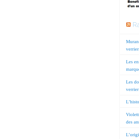
Ra
Murano
verrier
Les en
marqué
Les do
verrier
L’histo
Violet
des an
L’orig