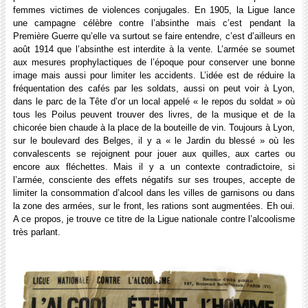
femmes victimes de violences conjugales. En 1905, la Ligue lance
une campagne célèbre contre l’absinthe mais c’est pendant la
Première Guerre qu’elle va surtout se faire entendre, c’est d’ailleurs en
août 1914 que l’absinthe est interdite à la vente. L’armée se soumet
aux mesures prophylactiques de l’époque pour conserver une bonne
image mais aussi pour limiter les accidents. L’idée est de réduire la
fréquentation des cafés par les soldats, aussi on peut voir à Lyon,
dans le parc de la Tête d’or un local appelé « le repos du soldat » où
tous les Poilus peuvent trouver des livres, de la musique et de la
chicorée bien chaude à la place de la bouteille de vin. Toujours à Lyon,
sur le boulevard des Belges, il y a « le Jardin du blessé » où les
convalescents se rejoignent pour jouer aux quilles, aux cartes ou
encore aux fléchettes. Mais il y a un contexte contradictoire, si
l’armée, consciente des effets négatifs sur ses troupes, accepte de
limiter la consommation d’alcool dans les villes de garnisons ou dans
la zone des armées, sur le front, les rations sont augmentées. Eh oui.
A ce propos, je trouve ce titre de la Ligue nationale contre l’alcoolisme
très parlant.