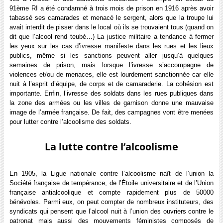
91ème RI a été condamné à trois mois de prison en 1916 après avoir
tabassé ses camarades et menacé le sergent, alors que la troupe lui
avait interdit de pisser dans le local où ils se trouvaient tous (quand on
dit que l’alcool rend teubé…) La justice militaire a tendance à fermer
les yeux sur les cas d’ivresse manifeste dans les rues et les lieux
publics, même si les sanctions peuvent aller jusqu’à quelques
semaines de prison, mais lorsque l’ivresse s’accompagne de
violences et/ou de menaces, elle est lourdement sanctionnée car elle
nuit à l’esprit d’équipe, de corps et de camaraderie. La cohésion est
importante. Enfin, l’ivresse des soldats dans les rues publiques dans
la zone des armées ou les villes de garnison donne une mauvaise
image de l’armée française. De fait, des campagnes vont être menées
pour lutter contre l’alcoolisme des soldats.
La lutte contre l’alcoolisme
En 1905, la Ligue nationale contre l’alcoolisme naît de l’union la
Société française de tempérance, de l’Étoile universitaire et de l’Union
française antialcoolique et compte rapidement plus de 50000
bénévoles. Parmi eux, on peut compter de nombreux instituteurs, des
syndicats qui pensent que l’alcool nuit à l’union des ouvriers contre le
patronat mais aussi des mouvements féministes composés de