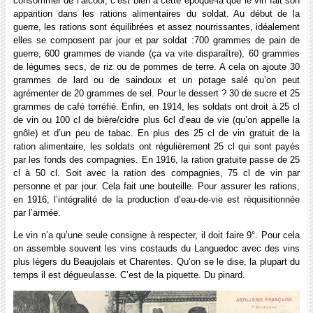
consommer de l’alcool, c’est bien à cette époque-là que le vin fait son
apparition dans les rations alimentaires du soldat. Au début de la
guerre, les rations sont équilibrées et assez nourrissantes, idéalement
elles se composent par jour et par soldat :700 grammes de pain de
guerre, 600 grammes de viande (ça va vite disparaître), 60 grammes
de légumes secs, de riz ou de pommes de terre. A cela on ajoute 30
grammes de lard ou de saindoux et un potage salé qu’on peut
agrémenter de 20 grammes de sel. Pour le dessert ? 30 de sucre et 25
grammes de café torréfié. Enfin, en 1914, les soldats ont droit à 25 cl
de vin ou 100 cl de bière/cidre plus 6cl d’eau de vie (qu’on appelle la
gnôle) et d’un peu de tabac. En plus des 25 cl de vin gratuit de la
ration alimentaire, les soldats ont régulièrement 25 cl qui sont payés
par les fonds des compagnies. En 1916, la ration gratuite passe de 25
cl à 50 cl. Soit avec la ration des compagnies, 75 cl de vin par
personne et par jour. Cela fait une bouteille. Pour assurer les rations,
en 1916, l’intégralité de la production d’eau-de-vie est réquisitionnée
par l’armée.
Le vin n’a qu’une seule consigne à respecter, il doit faire 9°. Pour cela
on assemble souvent les vins costauds du Languedoc avec des vins
plus légers du Beaujolais et Charentes. Qu’on se le dise, la plupart du
temps il est dégueulasse. C’est de la piquette. Du pinard.