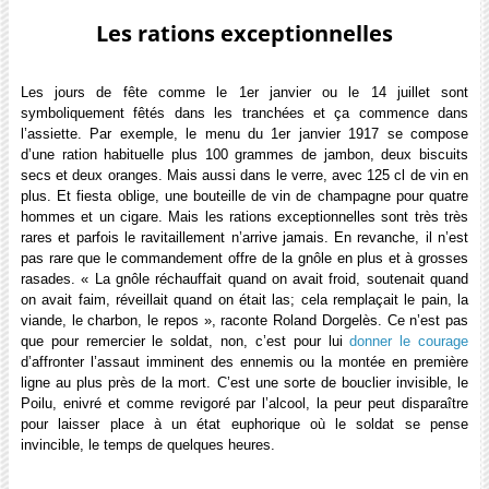
Les rations exceptionnelles
Les jours de fête comme le 1er janvier ou le 14 juillet sont
symboliquement fêtés dans les tranchées et ça commence dans
l’assiette. Par exemple, le menu du 1er janvier 1917 se compose
d’une ration habituelle plus 100 grammes de jambon, deux biscuits
secs et deux oranges. Mais aussi dans le verre, avec 125 cl de vin en
plus. Et fiesta oblige, une bouteille de vin de champagne pour quatre
hommes et un cigare. Mais les rations exceptionnelles sont très très
rares et parfois le ravitaillement n’arrive jamais. En revanche, il n’est
pas rare que le commandement offre de la gnôle en plus et à grosses
rasades. « La gnôle réchauffait quand on avait froid, soutenait quand
on avait faim, réveillait quand on était las; cela remplaçait le pain, la
viande, le charbon, le repos », raconte Roland Dorgelès. Ce n’est pas
que pour remercier le soldat, non, c’est pour lui
donner le courage
d’affronter l’assaut imminent des ennemis ou la montée en première
ligne au plus près de la mort. C’est une sorte de bouclier invisible, le
Poilu, enivré et comme revigoré par l’alcool, la peur peut disparaître
pour laisser place à un état euphorique où le soldat se pense
invincible, le temps de quelques heures.