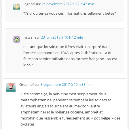
legand
sur
26 novembre 2017 à 22 h 43 min
??? d’ où tenez vous ces informations tellement bêtes?
netzer
sur
23 juin 2018 à 10 h 12 min
en tant que lorrain,mon frères était incorporé dans
l’armée allemande en 1943, après la libération, il a du
faire son service militaire dans l’armée française , ou est
le SS?
Groumpf
sur
8 septembre 2017 à 15 h 33 min
juste comme ça, la pervitine c’est simplement de la
métamphétamine. pendant ce temps là les soldats et
aviateurs anglais tournaient au maxiton (autre
amphétamine) et le mélange cocaïne, amphét et
morphinique ressemble furieusement au « pot belge » des
cyclistes.