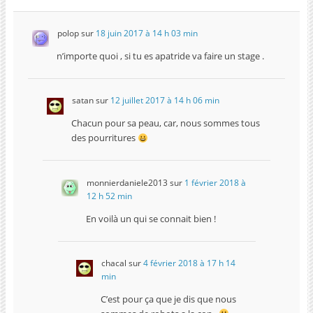
polop
sur
18 juin 2017 à 14 h 03 min
n’importe quoi , si tu es apatride va faire un stage .
satan
sur
12 juillet 2017 à 14 h 06 min
Chacun pour sa peau, car, nous sommes tous
des pourritures
monnierdaniele2013
sur
1 février 2018 à
12 h 52 min
En voilà un qui se connait bien !
chacal
sur
4 février 2018 à 17 h 14
min
C’est pour ça que je dis que nous