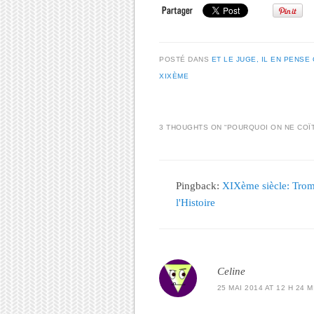
POSTÉ DANS
ET LE JUGE, IL EN PENSE 
XIXÈME
3 THOUGHTS ON “
POURQUOI ON NE COÏT
Pingback:
XIXème siècle: Tromp
l'Histoire
Celine
25 MAI 2014 AT 12 H 24 M