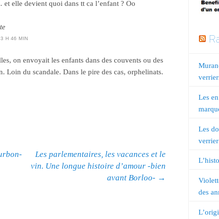
 et elle devient quoi dans tt ca l’enfant ? Oo
te
Ra
13 H 46 MIN
lles, on envoyait les enfants dans des couvents ou des
Murano
in. Loin du scandale. Dans le pire des cas, orphelinats.
verrier
Les en
marqué
Les do
verrier
urbon-
Les parlementaires, les vacances et le
L’histo
vin. Une longue histoire d’amour -bien
avant Borloo-
→
Violet
des an
L’orig