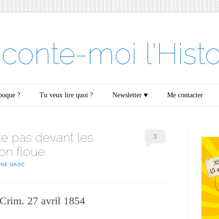
conte-moi l'Histo
époque ?
Tu veux lire quoi ?
Newsletter ♥
Me contacter
te pas devant les
3
ion floue.
INE GASC
Crim. 27 avril 1854