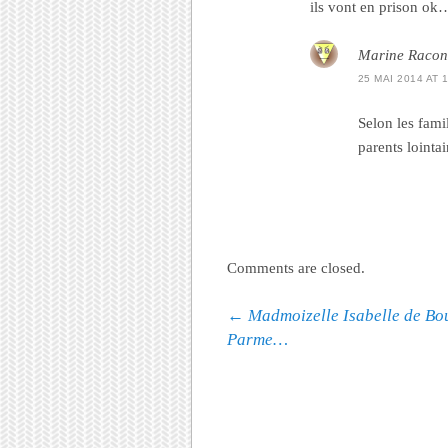
ils vont en prison ok…
Marine Racon
25 MAI 2014 AT 
Selon les fami
parents lointa
Comments are closed.
Post navigation
←
Madmoizelle Isabelle de Bo
Parme…