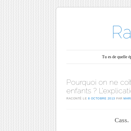
Ra
Main menu
Skip to content
Tu es de quelle 
Pourquoi on ne coï
enfants ? L’explicat
RACONTÉ LE
8 OCTOBRE 2013
PAR
MAR
Cass. 