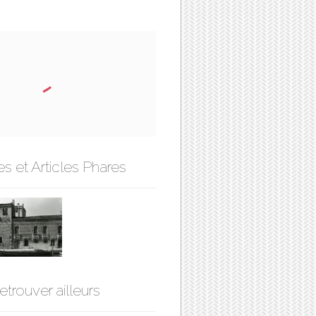
s et Articles Phares
etrouver ailleurs