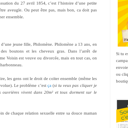
sation du 27 avril 1854, c’est l’histoire d’une petite
 être aveugle. Ou peut être pas, mais bon, ca doit pas
cher ensemble.
 d’une jeune fille, Philomène. Philomène a 13 ans, en
c des boutons et les cheveux gras. Dans l’arrêt de
Si tu 
Mme Voisin est veuve ou divorcée, mais en tout cas, on
campag
Charbonneau.
envoie
ou cli
ire, les gens ont le droit de coïter ensemble (même les
boutiq
 évolue). Le problème c’est
ça
(
si tu veux pas cliquer je
es ouvrières vivent dans 20m² et tous dorment sur le
moin de chaque relation sexuelle entre sa douce maman