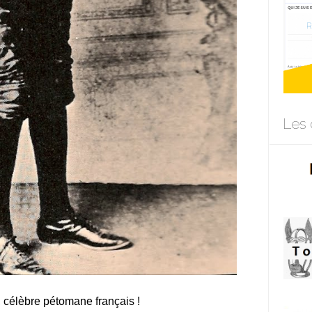
Les 
l, célèbre pétomane français !