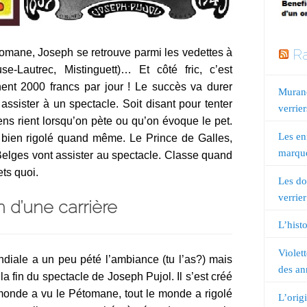
Ra
omane, Joseph se retrouve parmi les vedettes à
-Lautrec, Mistinguett)… Et côté fric, c’est
nent 2000 francs par jour ! Le succès va durer
Murano
ssister à un spectacle. Soit disant pour tenter
verrier
ns rient lorsqu’on pète ou qu’on évoque le pet.
Les en
a bien rigolé quand même. Le Prince de Galles,
marqué
 Belges vont assister au spectacle. Classe quand
ts quoi.
Les do
verrier
in d’une carrière
L’histo
Violet
diale a un peu pété l’ambiance (tu l’as?) mais
des an
la fin du spectacle de Joseph Pujol. Il s’est créé
 monde a vu le Pétomane, tout le monde a rigolé
L’orig