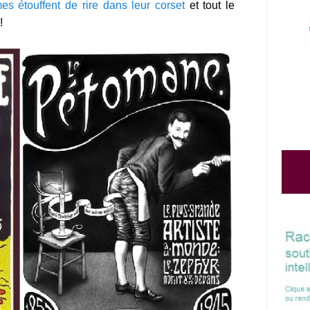
es étouffent de rire dans leur corset
et tout le
!