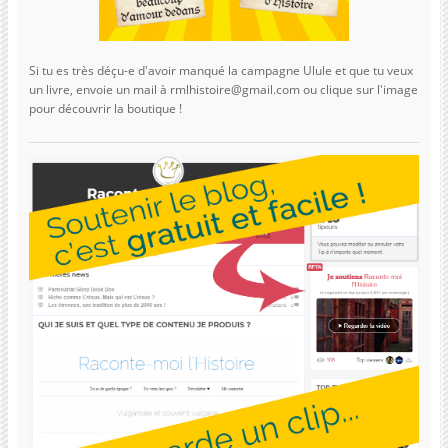
Si tu es très déçu-e d'avoir manqué la campagne Ulule et que tu veux
un livre, envoie un mail à rmlhistoire@gmail.com ou clique sur l'image
pour découvrir la boutique !