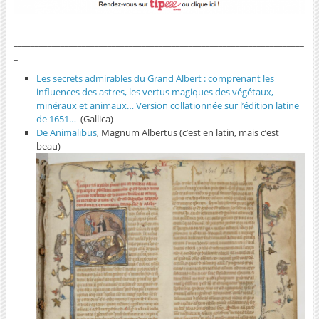
____________________________________________________________________
_
Les secrets admirables du Grand Albert : comprenant les
influences des astres, les vertus magiques des végétaux,
minéraux et animaux… Version collationnée sur l’édition latine
de 1651…
(Gallica)
De Animalibus
, Magnum Albertus (c’est en latin, mais c’est
beau)