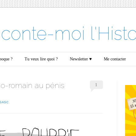
conte-moi l'Histo
époque ?
Tu veux lire quoi ?
Newsletter ♥
Me contacter
eco-romain au pénis
1
 GASC