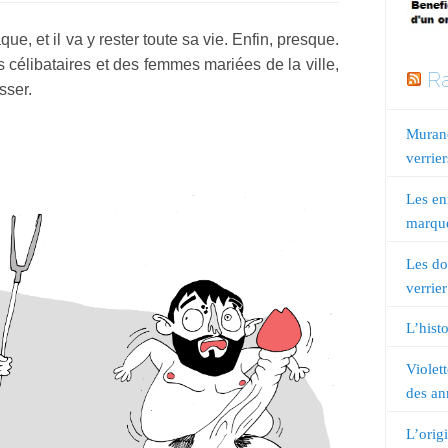
e, et il va y rester toute sa vie. Enfin, presque.
 célibataires et des femmes mariées de la ville,
Ra
sser.
Murano
verrier
Les en
marqué
Les do
verrier
L’histo
Violet
des an
L’orig