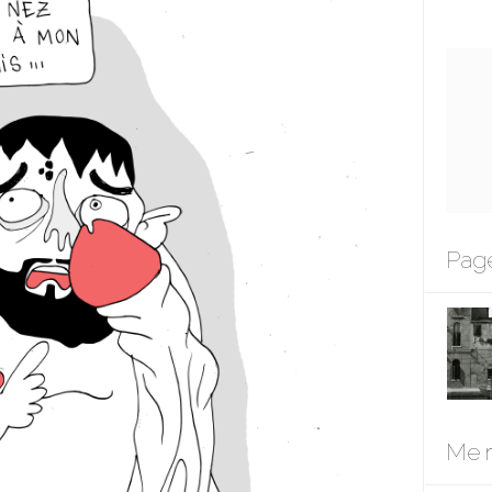
Page
Me r