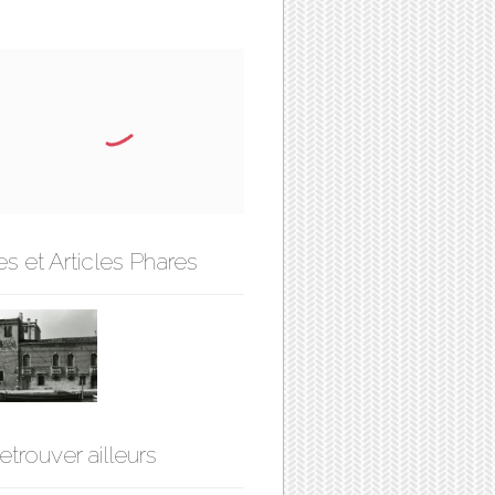
s et Articles Phares
etrouver ailleurs