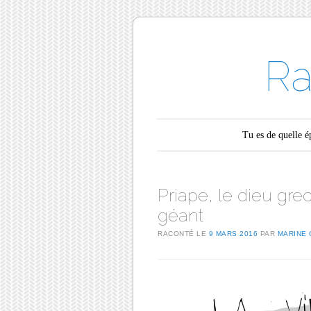
Ra
Main menu
Skip to content
Tu es de quelle 
Priape, le dieu gr
géant
RACONTÉ LE
9 MARS 2016
PAR
MARINE