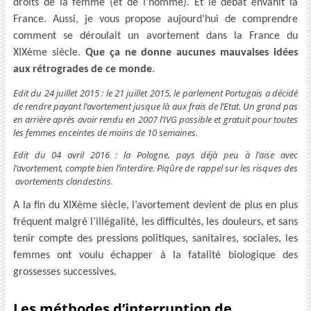
droits de la femme (et de l’homme). Et le débat envahit la
France. Aussi, je vous propose aujourd’hui de comprendre
comment se déroulait un avortement dans la France du
XIXème siècle.
Que ça ne donne aucunes mauvaises idées
aux rétrogrades de ce monde
.
Edit du 24 juillet 2015 : le 21 juillet 2015, le parlement Portugais a décidé
de rendre payant l’avortement jusque là aux frais de l’Etat. Un grand pas
en arrière après avoir rendu en 2007 l’IVG possible et gratuit pour toutes
les femmes enceintes de moins de 10 semaines.
Edit du 04 avril 2016 : la Pologne, pays déjà peu à l’aise avec
l’avortement, compte bien l’interdire. Piqûre de rappel sur les risques des
avortements clandestins.
A la fin du XIXème siècle, l’avortement devient de plus en plus
fréquent malgré l’illégalité, les difficultés, les douleurs, et sans
tenir compte des pressions politiques, sanitaires, sociales, les
femmes ont voulu échapper à la fatalité biologique des
grossesses successives.
Les méthodes d’interruption de