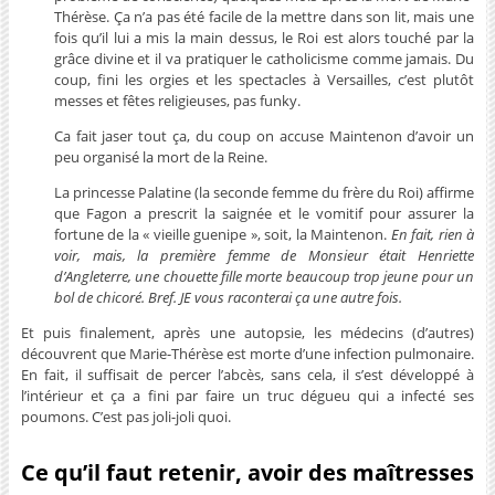
Thérèse. Ça n’a pas été facile de la mettre dans son lit, mais une
fois qu’il lui a mis la main dessus, le Roi est alors touché par la
grâce divine et il va pratiquer le catholicisme comme jamais. Du
coup, fini les orgies et les spectacles à Versailles, c’est plutôt
messes et fêtes religieuses, pas funky.
Ca fait jaser tout ça, du coup on accuse Maintenon d’avoir un
peu organisé la mort de la Reine.
La princesse Palatine (la seconde femme du frère du Roi) affirme
que Fagon a prescrit la saignée et le vomitif pour assurer la
fortune de la « vieille guenipe », soit, la Maintenon.
En fait, rien à
voir, mais, la première femme de Monsieur était Henriette
d’Angleterre, une chouette fille morte beaucoup trop jeune pour un
bol de chicoré. Bref. JE vous raconterai ça une autre fois.
Et puis finalement, après une autopsie, les médecins (d’autres)
découvrent que Marie-Thérèse est morte d’une infection pulmonaire.
En fait, il suffisait de percer l’abcès, sans cela, il s’est développé à
l’intérieur et ça a fini par faire un truc dégueu qui a infecté ses
poumons. C’est pas joli-joli quoi.
Ce qu’il faut retenir, avoir des maîtresses