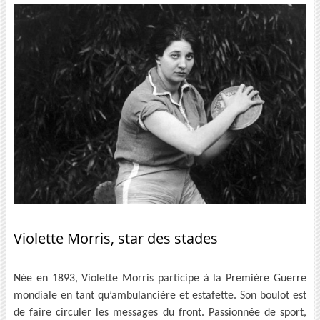
Violette Morris, star des stades
Née en 1893, Violette Morris participe à la Première Guerre
mondiale en tant qu’ambulancière et estafette. Son boulot est
de faire circuler les messages du front. Passionnée de sport,