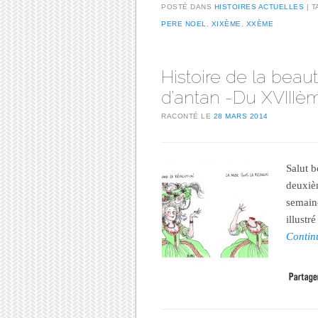
POSTÉ DANS
HISTOIRES ACTUELLES
T
PERE NOEL
,
XIXÈME
,
XXÈME
Histoire de la beau
d’antan -Du XVIIIè
RACONTÉ LE
28 MARS 2014
-vous ?
Masq
Salut b
deuxièm
semain
illustr
Contin