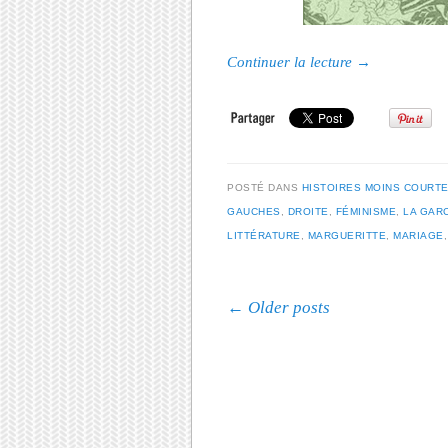
Continuer la lecture
→
POSTÉ DANS
HISTOIRES MOINS COURT
GAUCHES
,
DROITE
,
FÉMINISME
,
LA GAR
LITTÉRATURE
,
MARGUERITTE
,
MARIAGE
Post navigation
←
Older posts