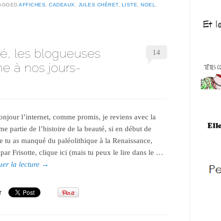
AGGED
AFFICHES
,
CADEAUX
,
JULES CHÉRET
,
LISTE
,
NOEL
,
té, les blogueuses
14
me à nos jours-
ue de fer... Oui oui
Alpaga
Robe
onjour l’internet, comme promis, je reviens avec la
e partie de l’histoire de la beauté, si en début de
e tu as manqué du paléolithique à la Renaissance,
é par Frisotte, clique ici (mais tu peux le lire dans le …
uer la lecture
→