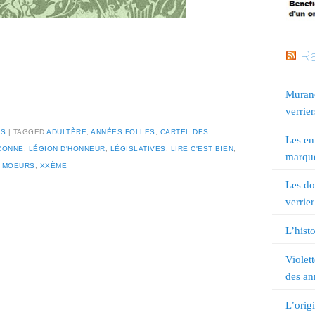
Ra
Murano
verrier
ES
TAGGED
ADULTÈRE
,
ANNÉES FOLLES
,
CARTEL DES
Les en
CONNE
,
LÉGION D'HONNEUR
,
LÉGISLATIVES
,
LIRE C'EST BIEN
,
marqué
,
MOEURS
,
XXÈME
Les do
verrier
L’histo
Violet
des an
L’orig