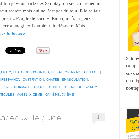
’hui je vous parle des Skoptzy, un secte chrétienne
veut secrète mais qui ne l’est pas du tout. Elle se fait
ppeler « Peuple de Dieu ». Rien que là, tu peux
cer à imaginer l’ampleur du désastre. Mais …
uer la lecture
→
Si tu 
campag
QUOI ?
,
HISTOIRES COURTES
,
LES PERSONNAGES DU LOL
envoie
DREI IVANOV
,
CASTRATION
,
CHATRÉ
,
ÉMASCULATION
,
ou cli
,
PÉNIS
,
ROUMANIE
,
RUSSIE
,
SCOPTE
,
SEINS
,
SELIVANOV
,
boutiq
TICULES
,
VAGIN
,
XIXÈME
,
XVIIIÈME
,
XXÈME
adeaux : le guide
1