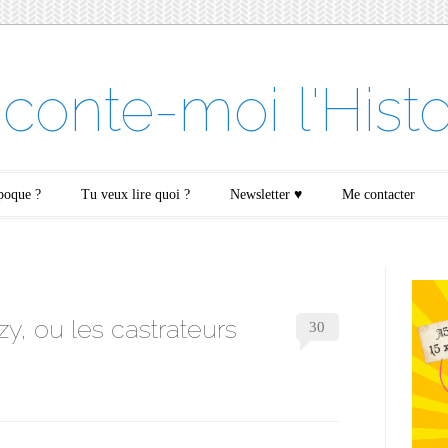
conte-moi l'Histo
époque ?
Tu veux lire quoi ?
Newsletter ♥
Me contacter
y, ou les castrateurs
30