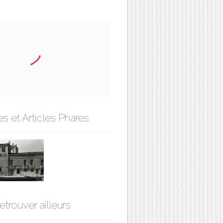
s et Articles Phares
etrouver ailleurs