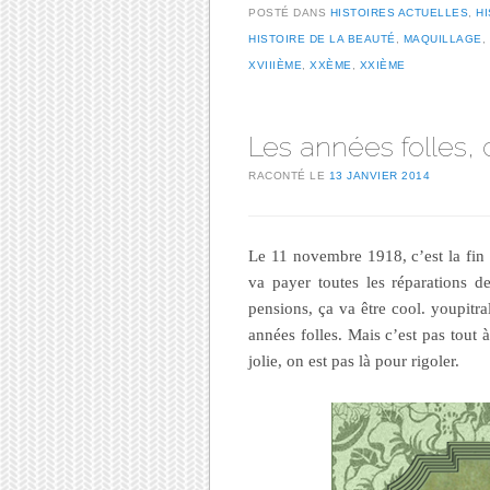
POSTÉ DANS
HISTOIRES ACTUELLES
,
H
HISTOIRE DE LA BEAUTÉ
,
MAQUILLAGE
,
XVIIIÈME
,
XXÈME
,
XXIÈME
Les années folles, c
RACONTÉ LE
13 JANVIER 2014
Le 11 novembre 1918, c’est la fin d
va payer toutes les réparations d
pensions, ça va être cool. youp
années folles. Mais c’est pas tout à
jolie, on est pas là pour rigoler.