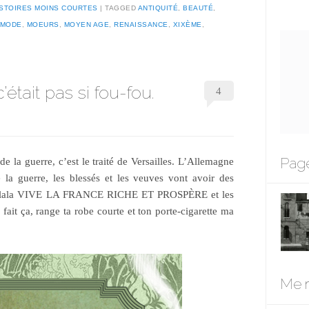
ISTOIRES MOINS COURTES
TAGGED
ANTIQUITÉ
,
BEAUTÉ
,
MODE
,
MOEURS
,
MOYEN AGE
,
RENAISSANCE
,
XIXÈME
,
’était pas si fou-fou.
4
Page
e la guerre, c’est le traité de Versailles. L’Allemagne
e la guerre, les blessés et les veuves vont avoir des
itralala VIVE LA FRANCE RICHE ET PROSPÈRE et les
 fait ça, range ta robe courte et ton porte-cigarette ma
Me r