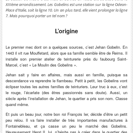
XIIIème arrondissement. Les Gobelins est une station sur la ligne Odeon-
Place d’Italie, soit la ligne 10. Un an plus tard, elle vient prolonger la ligne
7. Mais pourquoi porter un tel nom ?
L’origine
Le premier mec dont on a quelques sources, c’est Jehan Gobelin. En
1443 il vit rue Mouffetard, alors que sa famille semble être de Reims. Il
installe son premier atelier de teinturerie près du faubourg Saint-
Marcel, c’est « Le Moulin des Gobelins ».
Jehan sait y faire en affaires, mais aussi en famille, puisque sa
descendance va reprendre le flambeau. Petit à petit, les Gobelins vont
éclipser toutes les autres familles de teinturiers. Leur truc à eux, c’est
le rouge, l’écarlate (des êtres passionnés sans doute). Aussi, un
siècle après l’installation de Jehan, le quartier a pris son nom. Classe
quand même.
Et puis un beau jour, notre bon roi François Ier, décide d’être un petit
peu relou. Il va faire installer de très importantes manufactures à
Fontainebleau, et ça casse un peu le marché des Gobelins.
Heureusement Henri II, lui, n’hésite pas à créer dans le quartier des