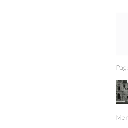
Page
Me r