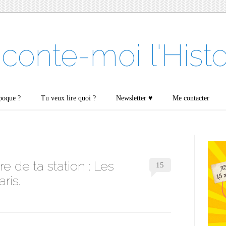
conte-moi l'Histo
époque ?
Tu veux lire quoi ?
Newsletter ♥
Me contacter
re de ta station : Les
15
ris.