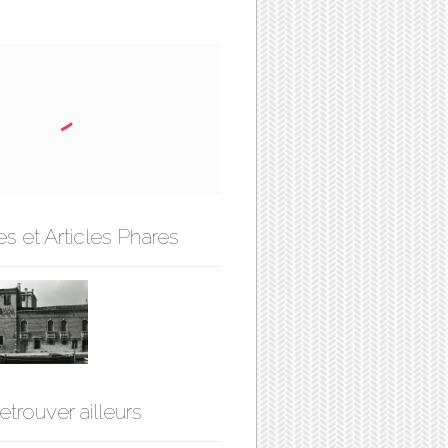
s et Articles Phares
etrouver ailleurs