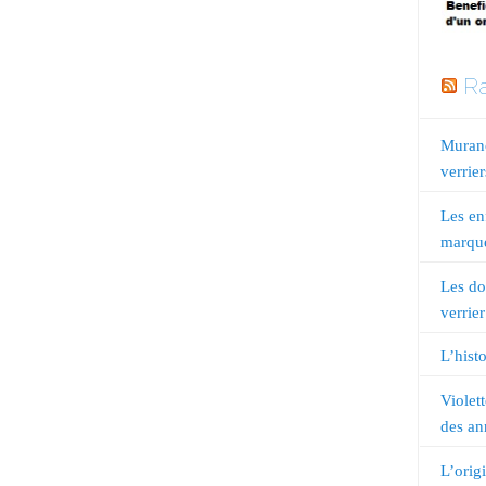
Ra
Murano
verrier
Les en
marqué
Les do
verrier
L’histo
Violet
des an
L’orig