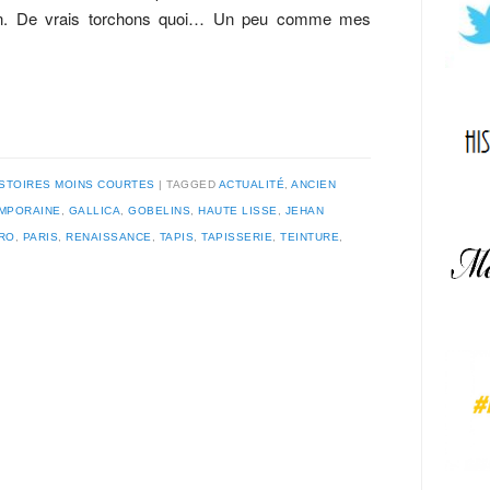
ichon. De vrais torchons quoi… Un peu comme mes
ISTOIRES MOINS COURTES
TAGGED
ACTUALITÉ
,
ANCIEN
MPORAINE
,
GALLICA
,
GOBELINS
,
HAUTE LISSE
,
JEHAN
RO
,
PARIS
,
RENAISSANCE
,
TAPIS
,
TAPISSERIE
,
TEINTURE
,