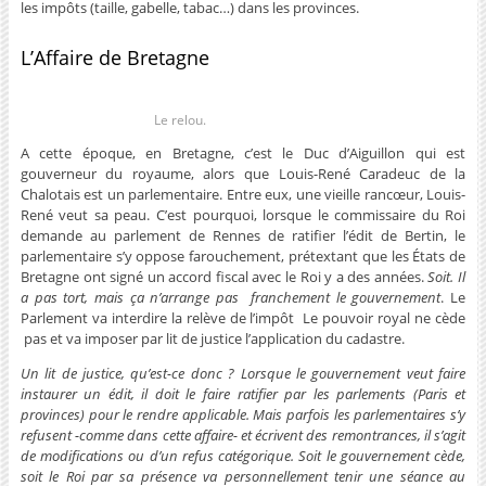
les impôts (taille, gabelle, tabac…) dans les provinces.
L’Affaire de Bretagne
Le relou.
A cette époque, en Bretagne, c’est le Duc d’Aiguillon qui est
gouverneur du royaume, alors que Louis-René Caradeuc de la
Chalotais est un parlementaire. Entre eux, une vieille rancœur, Louis-
René veut sa peau. C’est pourquoi, lorsque le commissaire du Roi
demande au parlement de Rennes de ratifier l’édit de Bertin, le
parlementaire s’y oppose farouchement, prétextant que les États de
Bretagne ont signé un accord fiscal avec le Roi y a des années.
Soit.
Il
a pas tort, mais ça n’arrange pas franchement le gouvernement
. Le
Parlement va interdire la relève de l’impôt Le pouvoir royal ne cède
pas et va imposer par lit de justice l’application du cadastre.
Un lit de justice, qu’est-ce donc ? Lorsque le gouvernement veut faire
instaurer un édit, il doit le faire ratifier par les parlements (Paris et
provinces) pour le rendre applicable. Mais parfois les parlementaires s’y
refusent -comme dans cette affaire- et écrivent des remontrances, il s’agit
de modifications ou d’un refus catégorique. Soit le gouvernement cède,
soit le Roi par sa présence va personnellement tenir une séance au