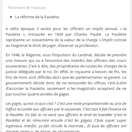
Parlement de Toulouse
La réforme de la Paulette.
A cette époque, il existe pour les officiers un impôt annuel, « la
Paulette », instaurée en 1604 par Charles Paulet. La Paulette
représente un soixantième de la valeur de la charge. L’impôt octroie
au magistrat le droit de juger, d’exercer sa profession.
En 1648, la Régente, sous l’impulsion du cardinal, décide de prendre
une mesure qui va à l’encontre des intérêts des officiers des cours
souveraines. C’est à dire, des propriétaires de toutes les charges de la
justice déléguée par le roi. En effet, le royaume a besoin de fric, les
fins de mois sont difficiles alors que les parlementaires se gavent. Le
gouvernement décide donc de ne renouveler les offices, c’est-à-dire
d’accorder la Paulette, seulement si les magistrats acceptent de ne
pas toucher quatre années de gages.
Les gages, qu’est ce que c’est ? C’est une rente proportionnelle au prix de
l’office accordée aux officiers par le souverain. C’est tout à fait l’inverse de
la Paulette. En fait, le roi vend aux officiers le droit de travailler (c’est la
Paulette) et les rémunère ensuite (c’est les gages). C’pas super super
ingénieux, m’enfin, ça fait circuler la monnaie… Et puis les officiers ont
d’autres revenus, les épices, les récompenses…