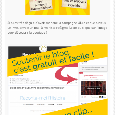
Si tu es très déçu-e d'avoir manqué la campagne Ulule et que tu veux
un livre, envoie un mail à rmlhistoire@gmail.com ou clique sur l'image
pour découvrir la boutique !