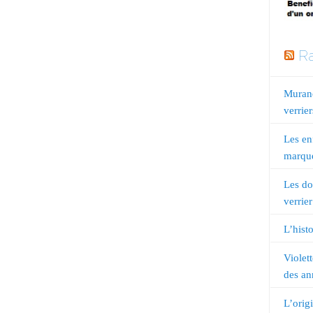
Ra
Murano
verrier
Les en
marqué
Les do
verrier
L’histo
Violet
des an
L’orig