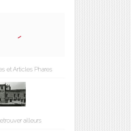
s et Articles Phares
etrouver ailleurs