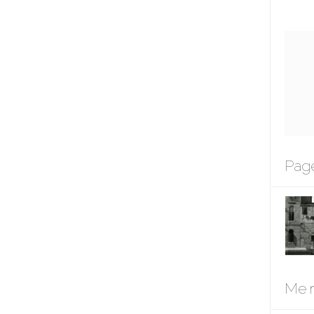
Page
Me r