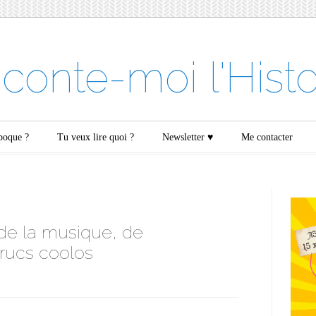
conte-moi l'Histo
époque ?
Tu veux lire quoi ?
Newsletter ♥
Me contacter
e de la musique, de
 trucs coolos