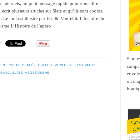
es internets, un petit message rapide pour vous dire
i écrit plusieurs articles sur Slate et qu’ils sont coolos.
 Le tout est illustré par Estelle Vonfeldt. L’histoire du
risme L’Histoire de l’apéro
Si tu 
ERO
,
CREME GLACÉE
,
ESTELLE VONFELDT
,
FESTIVAL DE
campag
 GASC
,
SLATE
,
VEGETARISME
envoie
ou cli
boutiq