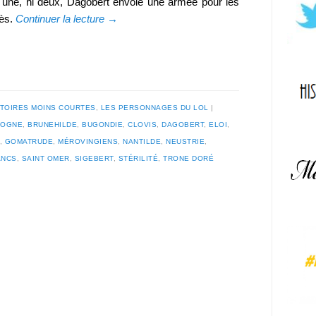
i une, ni deux, Dagobert envoie une armée pour les
cès.
Continuer la lecture
→
STOIRES MOINS COURTES
,
LES PERSONNAGES DU LOL
GOGNE
,
BRUNEHILDE
,
BUGONDIE
,
CLOVIS
,
DAGOBERT
,
ELOI
,
,
GOMATRUDE
,
MÉROVINGIENS
,
NANTILDE
,
NEUSTRIE
,
ANCS
,
SAINT OMER
,
SIGEBERT
,
STÉRILITÉ
,
TRONE DORÉ