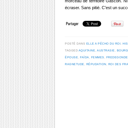
morceau de territoire Gascon. N
écraser. Sans pitié. C’est un suc
POSTÉ DANS
ELLE A PÉCHO DU ROI
,
HI
TAGGED
AQUITAINE
,
AUSTRASIE
,
BOUR
ÉPOUSE
,
FAÏDA
,
FEMMES
,
FREDEGONDE
RAGNETUDE
,
RÉPUDATION
,
ROI DES FR
Post navigation