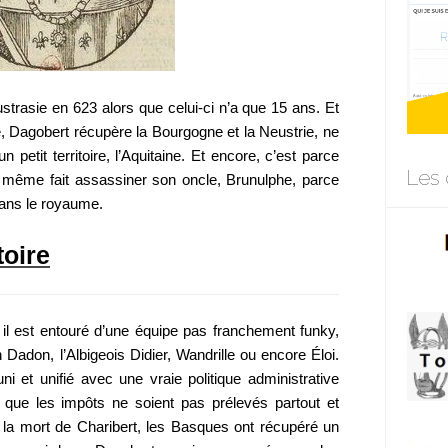
ustrasie en 623 alors que celui-ci n’a que 15 ans. Et
re, Dagobert récupère la Bourgogne et la Neustrie, ne
n petit territoire, l’Aquitaine. Et encore, c’est parce
Les 
 a même fait assassiner son oncle, Brunulphe, parce
 dans le royaume.
toire
il est entouré d’une équipe pas franchement funky,
 Dadon, l’Albigeois Didier, Wandrille ou encore Éloi.
 uni et unifié avec une vraie politique administrative
as que les impôts ne soient pas prélevés partout et
 la mort de Charibert, les Basques ont récupéré un