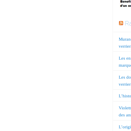
Ra
Murano
verrier
Les en
marqué
Les do
verrier
L’histo
Violet
des an
L’orig