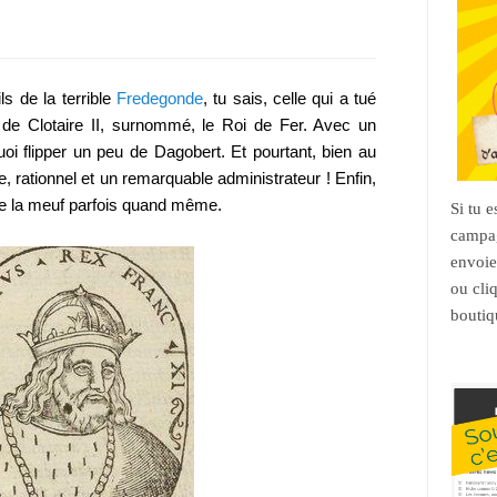
ils de la terrible
Fredegonde
, tu sais, celle qui a tué
ls de Clotaire II, surnommé, le Roi de Fer. Avec un
quoi flipper un peu de Dagobert. Et pourtant, bien au
e, rationnel et un remarquable administrateur ! Enfin,
 de la meuf parfois quand même.
Si tu 
campag
envoie
ou cli
boutiq