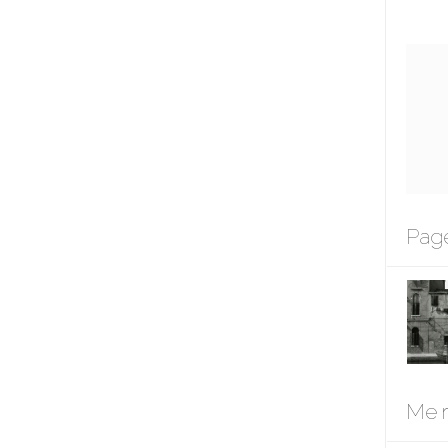
Page
Me r