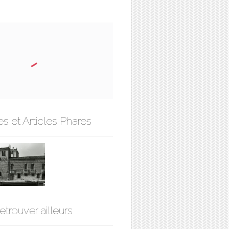
s et Articles Phares
etrouver ailleurs