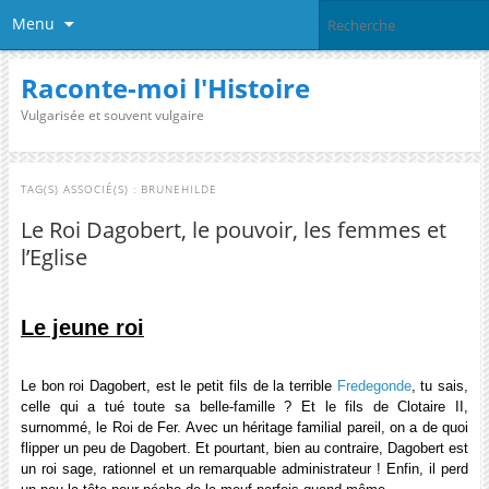
Menu
Raconte-moi l'Histoire
Vulgarisée et souvent vulgaire
TAG(S) ASSOCIÉ(S) :
BRUNEHILDE
Le Roi Dagobert, le pouvoir, les femmes et
l’Eglise
Le jeune roi
Le bon roi Dagobert, est le petit fils de la terrible
Fredegonde
, tu sais,
celle qui a tué toute sa belle-famille ? Et le fils de Clotaire II,
surnommé, le Roi de Fer. Avec un héritage familial pareil, on a de quoi
flipper un peu de Dagobert. Et pourtant, bien au contraire, Dagobert est
un roi sage, rationnel et un remarquable administrateur ! Enfin, il perd