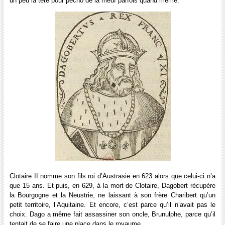
un peu la tête pour pécho de la meuf parfois quand même.
Clotaire II nomme son fils roi d’Austrasie en 623 alors que celui-ci n’a
que 15 ans. Et puis, en 629, à la mort de Clotaire, Dagobert récupère
la Bourgogne et la Neustrie, ne laissant à son frère Charibert qu’un
petit territoire, l’Aquitaine. Et encore, c’est parce qu’il n’avait pas le
choix. Dago a même fait assassiner son oncle, Brunulphe, parce qu’il
tentait de se faire une place dans le royaume.