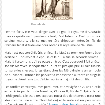
Brunehilde
Femme forte, elle veut diriger avec poigne le royaume d’Austrasie
mais ce qu’elle veut par-dessus tout, c’est l’étendre. C’est pourquoi,
sereine, mature, elle se met en tête d’épouser Mérovée, fils de
Chilpéric Ier et d’Audevère pour obtenir le royaume de Neustrie.
Mais il est pas con Chilpéric, enfin… il a laissé sa première femme être
écartée du pouvoir et a épousé celle qui a tué sa seconde femme…
Mais là il a compris qu’il se passe un truc. C’est pourquoi il fait arrêter
son fils Mérovée, le séquestre à Tours et, pire que pire, lui fait subir la
tonsure (les cheveux longs étant chez les Mérovingiens un symbole
de puissance). Brunehilde parvient à imposer son autorité et dirige le
royaume d’Austrasie jusqu’à bien après la majorité de son fils.
Les conflits entre royaumes perdurent, et c’est âgée de 70 ans qu’elle
est arrêtée par le roi de Neustrie, Clotaire II, fils de Chilpéric Ier et
Frédégonde. Elle est alors exposée nue à dos de chameau (c’est une
idée comme une autre d’humiliation) et la suite est un peu moins
drôle puis qu’elle est attachée à
la queue d’un cheval
sauvage jusqu’à