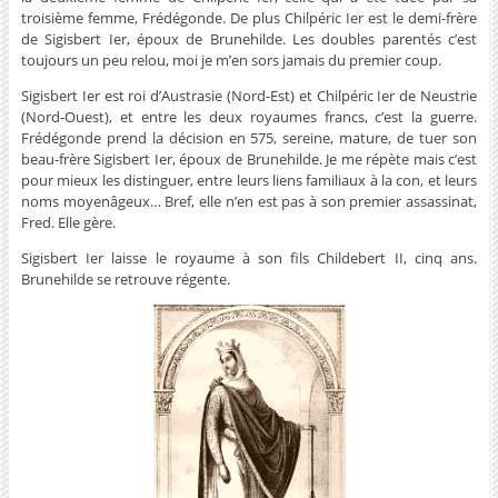
troisième femme, Frédégonde. De plus Chilpéric Ier est le demi-frère
de Sigisbert Ier, époux de Brunehilde. Les doubles parentés c’est
toujours un peu relou, moi je m’en sors jamais du premier coup.
Sigisbert Ier est roi d’Austrasie (Nord-Est) et Chilpéric Ier de Neustrie
(Nord-Ouest), et entre les deux royaumes francs, c’est la guerre.
Frédégonde prend la décision en 575, sereine, mature, de tuer son
beau-frère Sigisbert Ier, époux de Brunehilde. Je me répète mais c’est
pour mieux les distinguer, entre leurs liens familiaux à la con, et leurs
noms moyenâgeux… Bref, elle n’en est pas à son premier assassinat,
Fred. Elle gère.
Sigisbert Ier laisse le royaume à son fils Childebert II, cinq ans.
Brunehilde se retrouve régente.