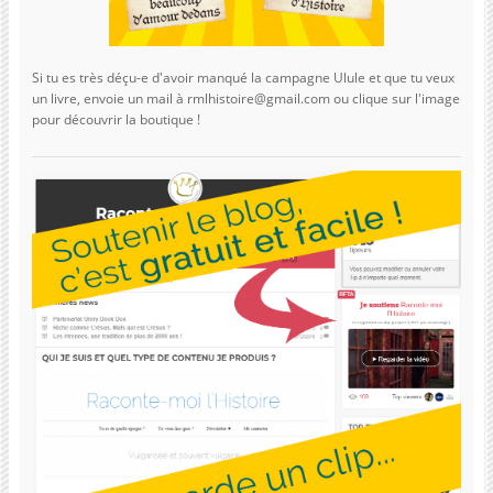
Si tu es très déçu-e d'avoir manqué la campagne Ulule et que tu veux
un livre, envoie un mail à rmlhistoire@gmail.com ou clique sur l'image
pour découvrir la boutique !