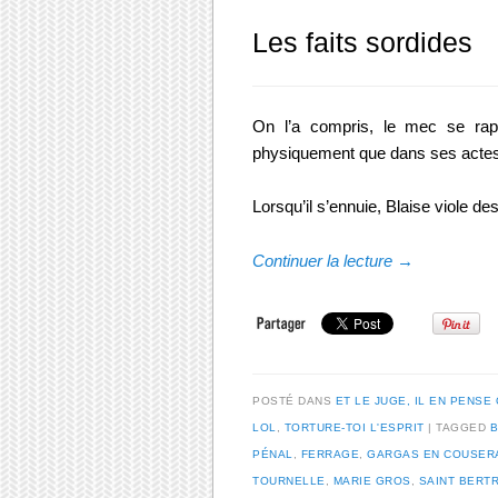
Les faits sordides
On l’a compris, le mec se rap
physiquement que dans ses act
Lorsqu’il s’ennuie, Blaise viole des
Continuer la lecture
→
POSTÉ DANS
ET LE JUGE, IL EN PENSE 
LOL
,
TORTURE-TOI L'ESPRIT
TAGGED
B
PÉNAL
,
FERRAGE
,
GARGAS EN COUSER
TOURNELLE
,
MARIE GROS
,
SAINT BERT