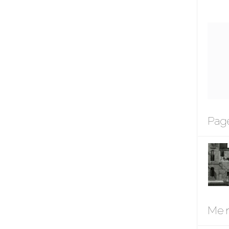
Page
Me r