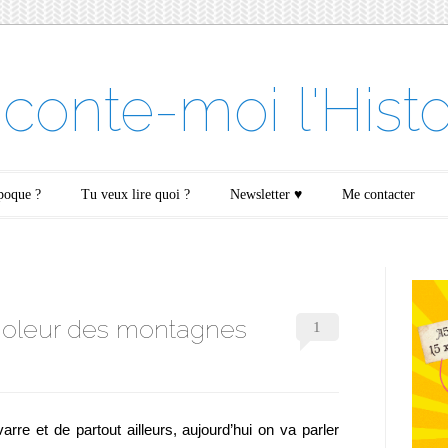
conte-moi l'Histo
époque ?
Tu veux lire quoi ?
Newsletter ♥
Me contacter
 violeur des montagnes
1
arre et de partout ailleurs, aujourd’hui on va parler