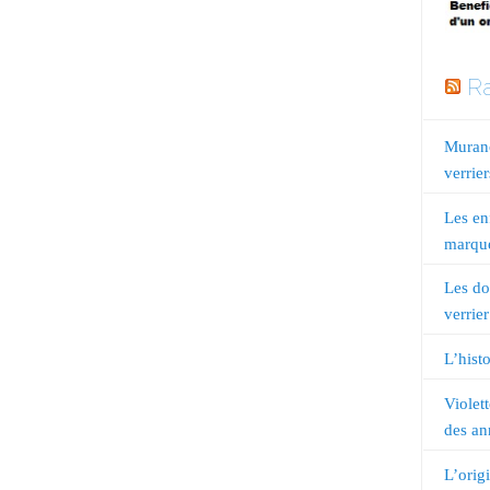
Ra
Murano
verrier
Les en
marqué
Les do
verrier
L’histo
Violet
des an
L’orig