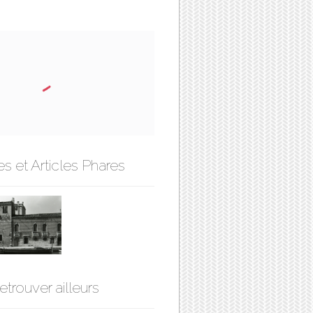
s et Articles Phares
etrouver ailleurs