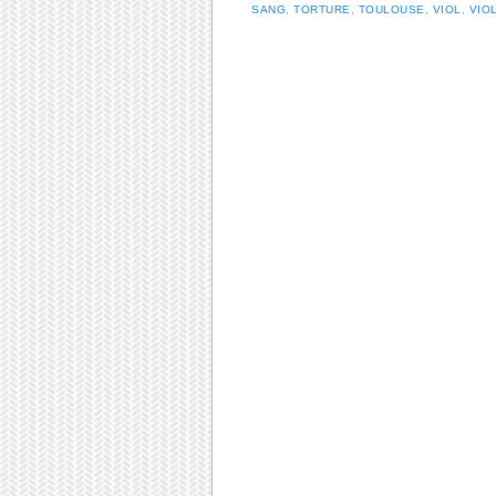
SANG
,
TORTURE
,
TOULOUSE
,
VIOL
,
VIO
Post navigation