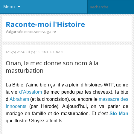
Menu
Raconte-moi l'Histoire
Vulgarisée et souvent vulgaire
TAG(S) ASSOCIÉ(S) :
CRIME D’ONAN
Onan, le mec donne son nom à la
masturbation
La Bible, j’aime bien ça, il y a plein d’histoires WTF, genre
la vie
d’Absalom
(le mec pendu par les cheveux), la bite
d’
Abraham
(et la circoncision), ou encore le
massacre des
Innocents
(par Hérode). Aujourd’hui, on va parler de
mariage en famille et de masturbation. Et c’est
Slo Man
qui illustre ! Soyez attentifs…