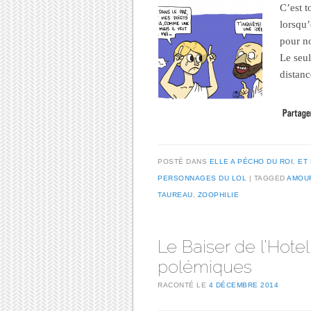
C’est t
lorsqu’
pour no
Le seu
distan
POSTÉ DANS
ELLE A PÉCHO DU ROI
,
ET 
PERSONNAGES DU LOL
TAGGED
AMOU
TAUREAU
,
ZOOPHILIE
Le Baiser de l’Hote
polémiques
RACONTÉ LE
4 DÉCEMBRE 2014