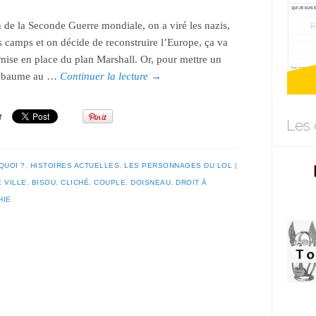
n de la Seconde Guerre mondiale, on a viré les nazis,
s camps et on décide de reconstruire l’Europe, ça va
 mise en place du plan Marshall. Or, pour mettre un
e baume au …
Continuer la lecture
→
Les 
QUOI ?
,
HISTOIRES ACTUELLES
,
LES PERSONNAGES DU LOL
E VILLE
,
BISOU
,
CLICHÉ
,
COUPLE
,
DOISNEAU
,
DROIT À
HIE