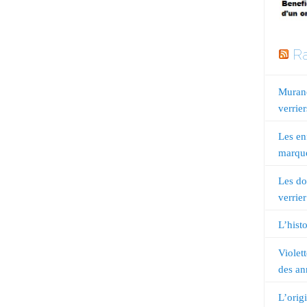
Ra
Murano
verrier
Les en
marqué
Les do
verrier
L’histo
Violet
des an
L’orig