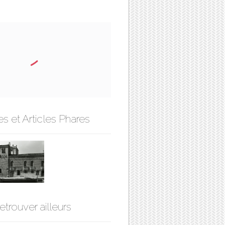
s et Articles Phares
etrouver ailleurs