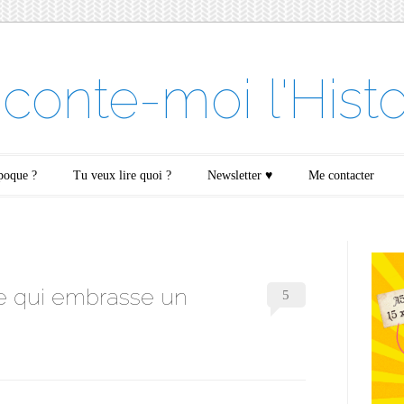
conte-moi l'Histo
époque ?
Tu veux lire quoi ?
Newsletter ♥
Me contacter
e qui embrasse un
5