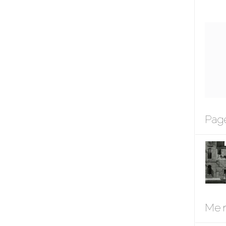
Page
Me r