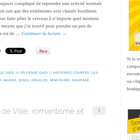
oujours compliqué de reprendre une activité normale
on sait que des extrémistes sont chauds bouillants
us faire péter le cerveau à n’importe quel moment.
l moyen que j’ai trouvé pour prendre un peu de
ce est de …
Continuer la lecture
→
Si tu 
campag
LE JUGE, IL EN PENSE QUOI ?
,
HISTOIRES COURTES
,
LES
envoie
R
,
BAISER
,
BISOU
,
DÉDALES
,
MINOTAURE
,
PASIPHAÉ
,
ou cli
boutiq
l de Ville, romantisme et
3