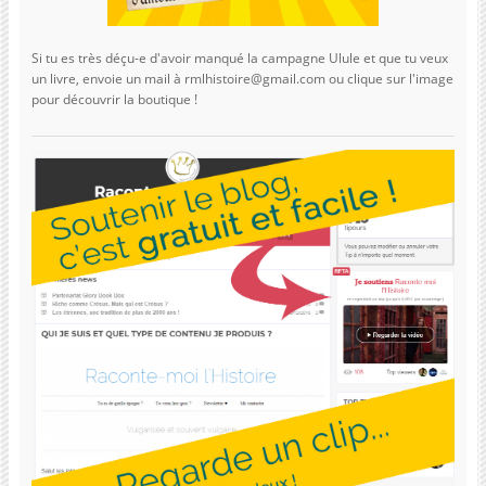
Si tu es très déçu-e d'avoir manqué la campagne Ulule et que tu veux
un livre, envoie un mail à rmlhistoire@gmail.com ou clique sur l'image
pour découvrir la boutique !