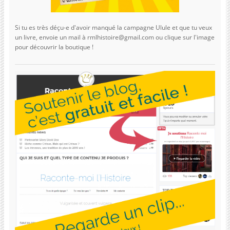
Si tu es très déçu-e d'avoir manqué la campagne Ulule et que tu veux
un livre, envoie un mail à rmlhistoire@gmail.com ou clique sur l'image
pour découvrir la boutique !