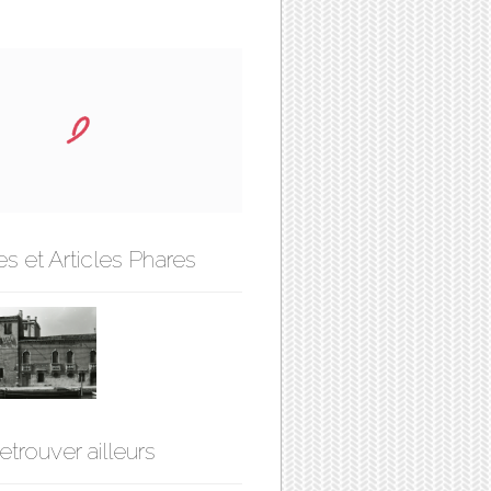
s et Articles Phares
etrouver ailleurs