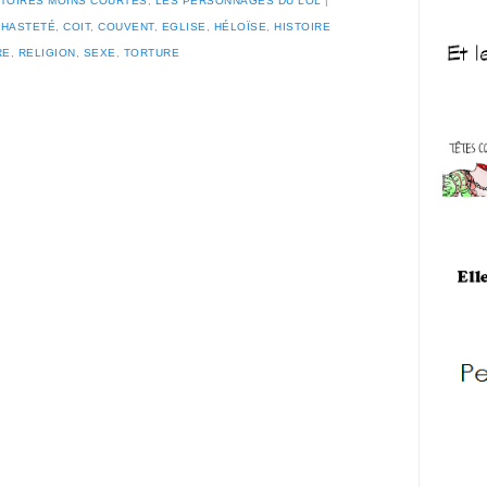
STOIRES MOINS COURTES
,
LES PERSONNAGES DU LOL
CHASTETÉ
,
COIT
,
COUVENT
,
EGLISE
,
HÉLOÏSE
,
HISTOIRE
RE
,
RELIGION
,
SEXE
,
TORTURE