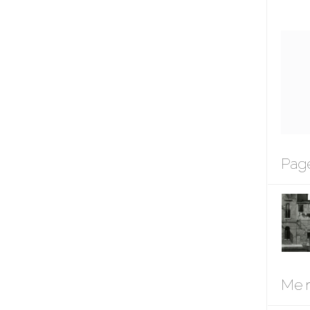
Page
Me r