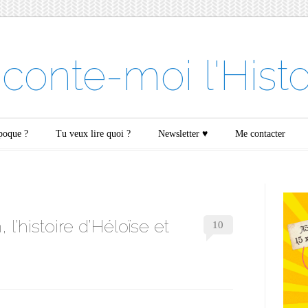
conte-moi l'Histo
époque ?
Tu veux lire quoi ?
Newsletter ♥
Me contacter
 l’histoire d’Héloïse et
10