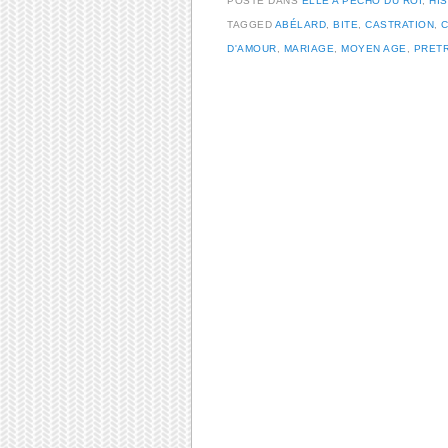
POSTÉ DANS
ELLE A PÉCHO DU ROI
,
HI
TAGGED
ABÉLARD
,
BITE
,
CASTRATION
,
D'AMOUR
,
MARIAGE
,
MOYEN AGE
,
PRET
Post navigation