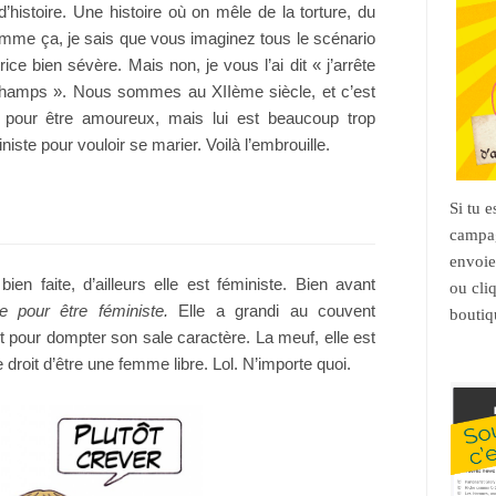
’histoire. Une histoire où on mêle de la torture, du
omme ça, je sais que vous imaginez tous le scénario
e bien sévère. Mais non, je vous l’ai dit « j’arrête
e champs ». Nous sommes au XIIème siècle, et c’est
at pour être amoureux, mais lui est beaucoup trop
niste pour vouloir se marier. Voilà l’embrouille.
Si tu 
campag
envoie
bien faite, d’ailleurs elle est féministe. Bien avant
ou cli
 pour être féministe.
Elle a grandi au couvent
boutiq
it pour dompter son sale caractère. La meuf, elle est
e droit d’être une femme libre. Lol. N’importe quoi.