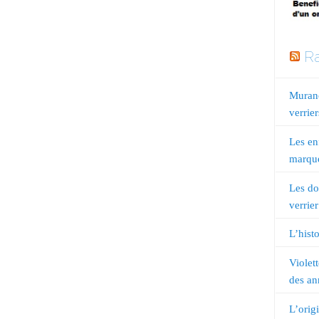
Ra
Murano
verrier
Les en
marqué
Les do
verrier
L’histo
Violet
des an
L’orig