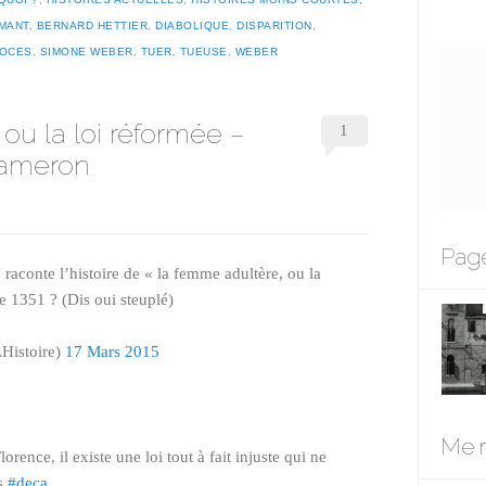
MANT
,
BERNARD HETTIER
,
DIABOLIQUE
,
DISPARITION
,
OCES
,
SIMONE WEBER
,
TUER
,
TUEUSE
,
WEBER
ou la loi réformée –
1
cameron
Page
e raconte l’histoire de « la femme adultère, ou la
 1351 ? (Dis oui steuplé)
Histoire)
17 Mars 2015
Me r
lorence, il existe une loi tout à fait injuste qui ne
es
#deca