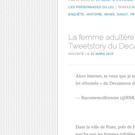
LES PERSONNAGES DU LOL
TAGGED
A
ENQUÊTE
,
HISTOIRE
,
MAMIE
,
NANCY
,
PR
La femme adultère 
Tweetstory du De
RACONTÉ LE
21 MARS 2015
Alors Internet, tu veux que je t
loi réformée » du Decameron de
— Racontemoilhistoire (@RML
Dans la ville de Prato, près de F
touche que les femmes infidèl