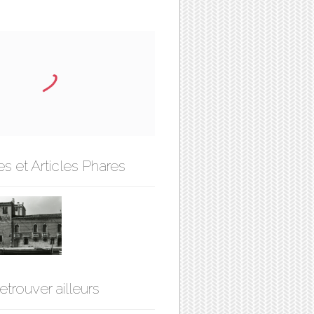
s et Articles Phares
etrouver ailleurs