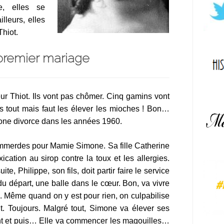
e, elles se
lleurs, elles
Thiot.
premier mariage
 Thiot. Ils vont pas chômer. Cinq gamins vont
as tout mais faut les élever les mioches ! Bon…
mone divorce dans les années 1960.
 emmerdes pour Mamie Simone. Sa fille Catherine
cation au sirop contre la toux et les allergies.
e, Philippe, son fils, doit partir faire le service
le du départ, une balle dans le cœur. Bon, va vivre
. Même quand on y est pour rien, on culpabilise
nt. Toujours. Malgré tout, Simone va élever ses
gent et puis… Elle va commencer les magouilles…