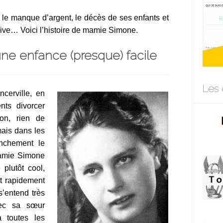
 le manque d’argent, le décès de ses enfants et
ive… Voici l’histoire de mamie Simone.
e enfance (presque) facile
Les 
cerville, en
nts divorcer
Bon, rien de
mais dans les
anchement le
Mamie Simone
plutôt cool,
st rapidement
’entend très
vec sa sœur
à toutes les