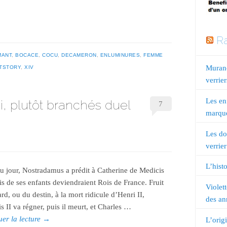
Ra
MANT
,
BOCACE
,
COCU
,
DECAMERON
,
ENLUMINURES
,
FEMME
Murano
TSTORY
,
XIV
verrier
Les en
, plutôt branchés duel
7
marqué
Les do
verrier
L’histo
u jour, Nostradamus a prédit à Catherine de Medicis
is de ses enfants deviendraient Rois de France. Fruit
Violet
rd, ou du destin, à la mort ridicule d’Henri II,
des an
s II va régner, puis il meurt, et Charles …
uer la lecture
→
L’orig