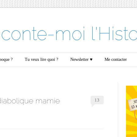
conte-moi l'Histo
époque ?
Tu veux lire quoi ?
Newsletter ♥
Me contacter
diabolique mamie
13