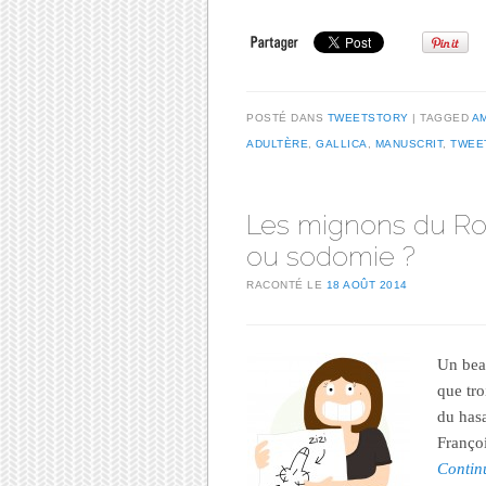
POSTÉ DANS
TWEETSTORY
TAGGED
A
ADULTÈRE
,
GALLICA
,
MANUSCRIT
,
TWEE
Les mignons du Roi
ou sodomie ?
RACONTÉ LE
18 AOÛT 2014
Un bea
que tro
du hasa
Françoi
Contin