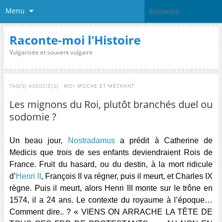
Menu
Raconte-moi l'Histoire
Vulgarisée et souvent vulgaire
TAG(S) ASSOCIÉ(S) :
MOI MOCHE ET MÉCHANT
Les mignons du Roi, plutôt branchés duel ou
sodomie ?
Un beau jour,
Nostradamus
a prédit à Catherine de
Medicis que trois de ses enfants deviendraient Rois de
France. Fruit du hasard, ou du destin, à la mort ridicule
d’
Henri II
, François II va régner, puis il meurt, et Charles IX
règne. Puis il meurt, alors Henri III monte sur le trône en
1574, il a 24 ans. Le contexte du royaume à l’époque…
Comment dire.. ? « VIENS ON ARRACHE LA TÊTE DE