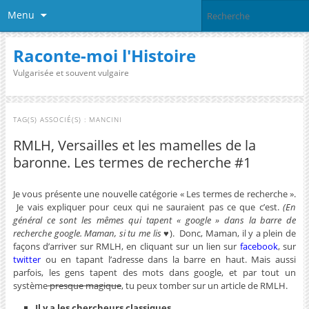
Menu
Raconte-moi l'Histoire
Vulgarisée et souvent vulgaire
TAG(S) ASSOCIÉ(S) :
MANCINI
RMLH, Versailles et les mamelles de la
baronne. Les termes de recherche #1
Je vous présente une nouvelle catégorie « Les termes de recherche ».
Je vais expliquer pour ceux qui ne sauraient pas ce que c’est.
(En
général ce sont les mêmes qui tapent « google » dans la barre de
recherche google. Maman, si tu me lis ♥
). Donc, Maman, il y a plein de
façons d’arriver sur RMLH, en cliquant sur un lien sur
facebook
, sur
twitter
ou en tapant l’adresse dans la barre en haut. Mais aussi
parfois, les gens tapent des mots dans google, et par tout un
système
presque magique
, tu peux tomber sur un article de RMLH.
Il y a les chercheurs classiques