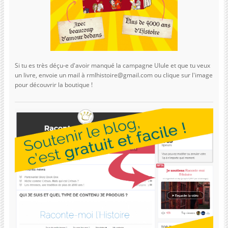
Si tu es très déçu-e d'avoir manqué la campagne Ulule et que tu veux
un livre, envoie un mail à rmlhistoire@gmail.com ou clique sur l'image
pour découvrir la boutique !