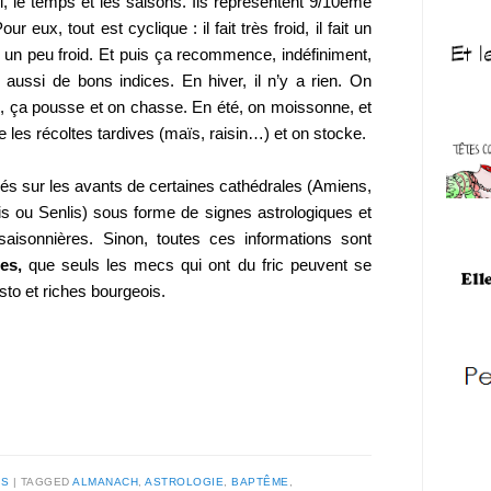
l, le temps et les saisons. Ils représentent 9/10ème
r eux, tout est cyclique : il fait très froid, il fait un
ait un peu froid. Et puis ça recommence, indéfiniment,
 aussi de bons indices. En hiver, il n’y a rien. On
, ça pousse et on chasse. En été, on moissonne, et
e les récoltes tardives (maïs, raisin…) et on stocke.
és sur les avants de certaines cathédrales (Amiens,
is ou Senlis) sous forme de signes astrologiques et
 saisonnières. Sinon, toutes ces informations sont
es,
que seuls les mecs qui ont du fric peuvent se
isto et riches bourgeois.
ES
TAGGED
ALMANACH
,
ASTROLOGIE
,
BAPTÊME
,