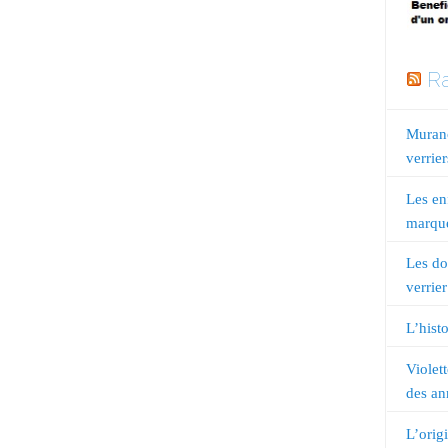
Ra
Murano
verrier
Les en
marqué
Les do
verrier
L’histo
Violet
des an
L’orig