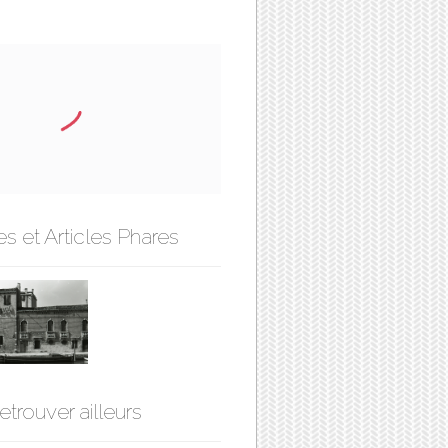
s et Articles Phares
etrouver ailleurs