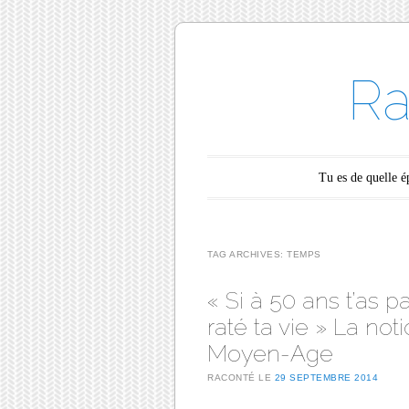
Ra
Main menu
Skip to content
Tu es de quelle 
TAG ARCHIVES:
TEMPS
« Si à 50 ans t’as pa
raté ta vie » La no
Moyen-Age
RACONTÉ LE
29 SEPTEMBRE 2014