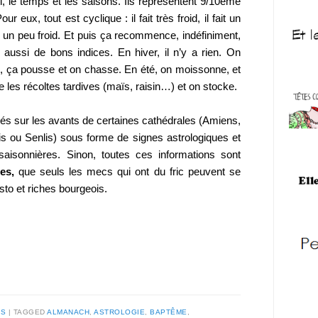
l, le temps et les saisons. Ils représentent 9/10ème
r eux, tout est cyclique : il fait très froid, il fait un
ait un peu froid. Et puis ça recommence, indéfiniment,
 aussi de bons indices. En hiver, il n’y a rien. On
, ça pousse et on chasse. En été, on moissonne, et
e les récoltes tardives (maïs, raisin…) et on stocke.
és sur les avants de certaines cathédrales (Amiens,
is ou Senlis) sous forme de signes astrologiques et
 saisonnières. Sinon, toutes ces informations sont
es,
que seuls les mecs qui ont du fric peuvent se
isto et riches bourgeois.
ES
TAGGED
ALMANACH
,
ASTROLOGIE
,
BAPTÊME
,