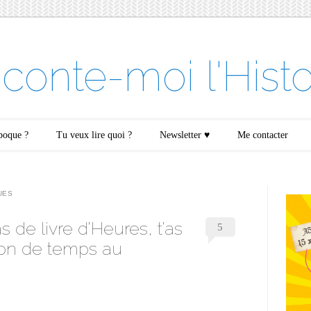
conte-moi l'Histo
époque ?
Tu veux lire quoi ?
Newsletter ♥
Me contacter
UES
s de livre d’Heures, t’as
5
tion de temps au