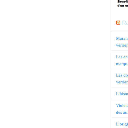
Ra
Murano
verrier
Les en
marqué
Les do
verrier
L’histo
Violet
des an
L’orig