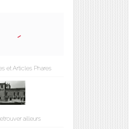
s et Articles Phares
etrouver ailleurs