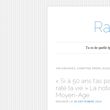
Ra
Main menu
Skip to content
Tu es de quelle 
TAG ARCHIVES:
COMPTINE FRERE JACQ
« Si à 50 ans t’as pa
raté ta vie » La no
Moyen-Age
RACONTÉ LE
29 SEPTEMBRE 2014