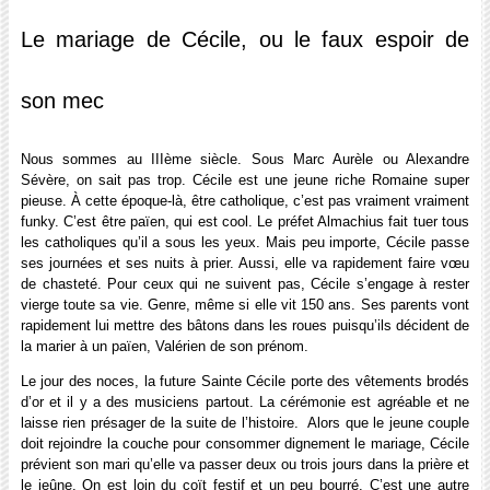
Le mariage de Cécile, ou le faux espoir de
son mec
Nous sommes au IIIème siècle. Sous Marc Aurèle ou Alexandre
Sévère, on sait pas trop. Cécile est une jeune riche Romaine super
pieuse. À cette époque-là, être catholique, c’est pas vraiment vraiment
funky. C’est être païen, qui est cool. Le préfet Almachius fait tuer tous
les catholiques qu’il a sous les yeux. Mais peu importe, Cécile passe
ses journées et ses nuits à prier. Aussi, elle va rapidement faire vœu
de chasteté. Pour ceux qui ne suivent pas, Cécile s’engage à rester
vierge toute sa vie. Genre, même si elle vit 150 ans.
Ses parents vont
rapidement lui mettre des bâtons dans les roues puisqu’ils décident de
la marier à un païen, Valérien de son prénom.
Le jour des noces, la future Sainte Cécile porte des vêtements brodés
d’or et il y a des musiciens partout. La cérémonie est agréable et ne
laisse rien présager de la suite de l’histoire.
Alors que le jeune couple
doit rejoindre la couche pour consommer dignement le mariage, Cécile
prévient son mari qu’elle va passer deux ou trois jours dans la prière et
le jeûne. On est loin du coït festif et un peu bourré. C’est une autre