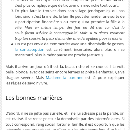
c’est plus compliqué que de trouver un mec riche tout court.
En plus faut le trouver dans son village (endogamie), ou pas
loin, sinon c’est la merde, la famille peut demander une sorte de
« participation financière » au mec qui va prendre la fille à la
ville.
Mais en même temps, des fois on dit rien car c’est la
seule façon d’éviter la consanguinité. Mais si tu aimes vraiment
trop ton cousin, tu peux demander une dérogation pour te marier.
On n’a pas envie de s’emmerder avec une ribambelle de gosses,
la contraception
est carrément incertaine, alors plus on se
marie tard, plus la ménopause est proche (Astuce !)
Mais il arrive un jour où il est là, beau, riche et
so cute
et il la voit,
belle, blonde, avec des seins encore fermes et prête à enfanter. Ça va
draguer sévère. Mais
Madame la baronne
est là pour expliquer
les règles de savoir vivre.
Les bonnes manières
D’abord, il ne se jette pas sur elle, et il ne lui adresse pas la parole, on
est civilisé. Il se renseigne sur la demoiselle par des intermédiaires. Si
tout correspond, rang social, fortune, famille, il est opportun que les
intermédiaires organisent un dîner, ou les réunissent lors d’un bal. Il