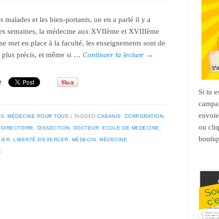
es malades et les bien-portants, on en a parlé il y a
es semaines, la médecine aux XVIIème et XVIIIème
 se met en place à la faculté, les enseignements sont de
n plus précis, et même si …
Continuer la lecture
→
Si tu 
campag
envoie
ES
,
MÉDECINE POUR TOUS
TAGGED
CABANIS
,
CORPORATION
,
ou cli
,
DIRECTOIRE
,
DISSECTION
,
DOCTEUR
,
ECOLE DE MEDECINE
,
boutiq
IER
,
LIBERTÉ D'EXERCER
,
MÉDECIN
,
MÉDECINE
,
É