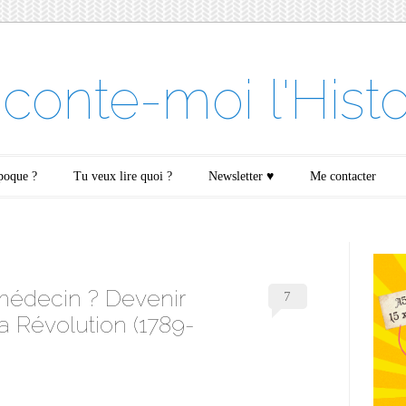
conte-moi l'Histo
époque ?
Tu veux lire quoi ?
Newsletter ♥
Me contacter
t médecin ? Devenir
7
 Révolution (1789-