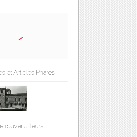
s et Articles Phares
etrouver ailleurs