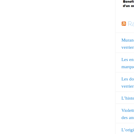
Ra
Murano
verrier
Les en
marqué
Les do
verrier
L’histo
Violet
des an
L’orig