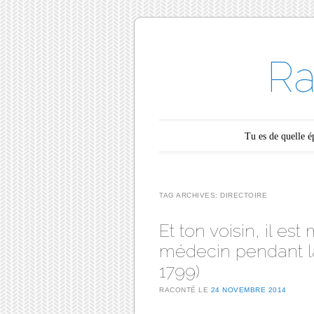
Ra
Main menu
Skip to content
Tu es de quelle 
TAG ARCHIVES:
DIRECTOIRE
Et ton voisin, il es
médecin pendant la
1799)
RACONTÉ LE
24 NOVEMBRE 2014