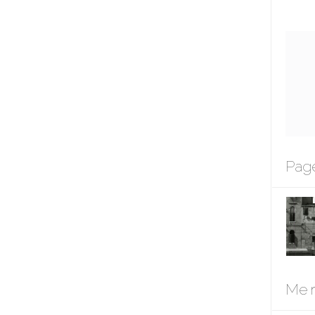
Page
Me r