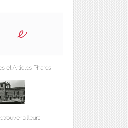
s et Articles Phares
etrouver ailleurs