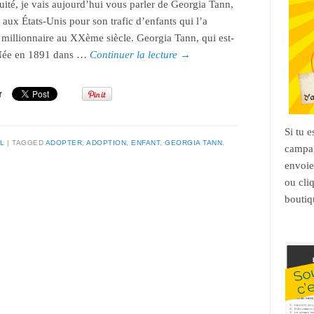
uité, je vais aujourd’hui vous parler de Georgia Tann,
 aux États-Unis pour son trafic d’enfants qui l’a
 millionnaire au XXème siècle. Georgia Tann, qui est-
 Née en 1891 dans …
Continuer la lecture
→
Si tu 
L
TAGGED
ADOPTER
,
ADOPTION
,
ENFANT
,
GEORGIA TANN
,
campag
envoie
ou cli
boutiq