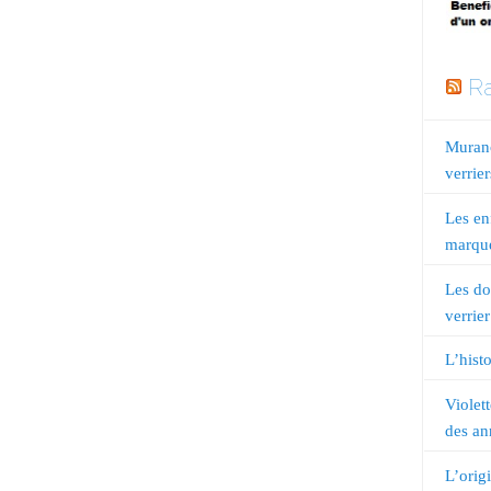
Ra
Murano
verrier
Les en
marqué
Les do
verrier
L’histo
Violet
des an
L’orig