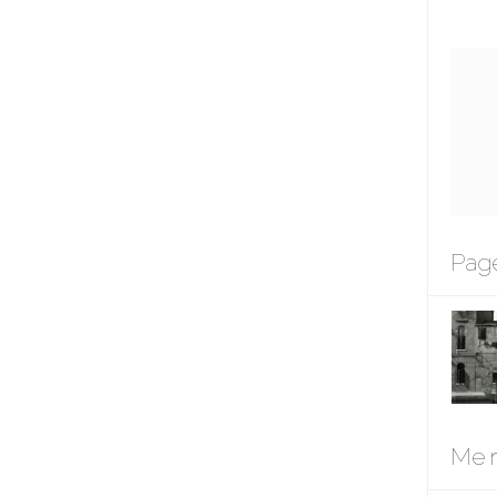
Page
Me r