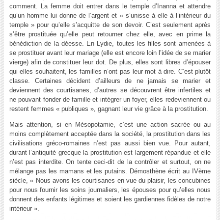
comment. La femme doit entrer dans le temple d’Inanna et attendre
qu’un homme lui donne de l’argent et « s’unisse à elle à l’intérieur du
temple » pour qu’elle s’acquitte de son devoir. C’est seulement après
s’être prostituée qu’elle peut retourner chez elle, avec en prime la
bénédiction de la déesse. En Lydie, toutes les filles sont amenées à
se prostituer avant leur mariage (elle est encore loin l’idée de se marier
vierge) afin de constituer leur dot. De plus, elles sont libres d’épouser
qui elles souhaitent, les familles n’ont pas leur mot à dire. C’est plutôt
classe. Certaines décident d’ailleurs de ne jamais se marier et
deviennent des courtisanes, d’autres se découvrent être infertiles et
ne pouvant fonder de famille et intégrer un foyer, elles redeviennent ou
restent femmes « publiques », gagnant leur vie grâce à la prostitution.
Mais attention, si en Mésopotamie, c’est une action sacrée ou au
moins complètement acceptée dans la société, la prostitution dans les
civilisations gréco-romaines n’est pas aussi bien vue. Pour autant,
durant l’antiquité grecque la prostitution est largement répandue et elle
n’est pas interdite. On tente ceci-dit de la contrôler et surtout, on ne
mélange pas les mamans et les putains. Démosthène écrit au IVème
siècle, « Nous avons les courtisanes en vue du plaisir, les concubines
pour nous fournir les soins journaliers, les épouses pour qu’elles nous
donnent des enfants légitimes et soient les gardiennes fidèles de notre
intérieur ».