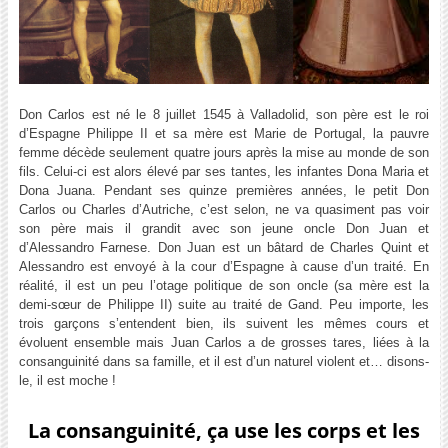
Don Carlos est né le 8 juillet 1545 à Valladolid, son père est le roi
d’Espagne Philippe II et sa mère est Marie de Portugal, la pauvre
femme décède seulement quatre jours après la mise au monde de son
fils. Celui-ci est alors élevé par ses tantes, les infantes Dona Maria et
Dona Juana. Pendant ses quinze premières années, le petit Don
Carlos ou Charles d’Autriche, c’est selon, ne va quasiment pas voir
son père mais il grandit avec son jeune oncle Don Juan et
d’Alessandro Farnese. Don Juan est un bâtard de Charles Quint et
Alessandro est envoyé à la cour d’Espagne à cause d’un traité. En
réalité, il est un peu l’otage politique de son oncle (sa mère est la
demi-sœur de Philippe II) suite au traité de Gand. Peu importe, les
trois garçons s’entendent bien, ils suivent les mêmes cours et
évoluent ensemble mais Juan Carlos a de grosses tares, liées à la
consanguinité dans sa famille, et il est d’un naturel violent et… disons-
le, il est moche !
La consanguinité, ça use les corps et les