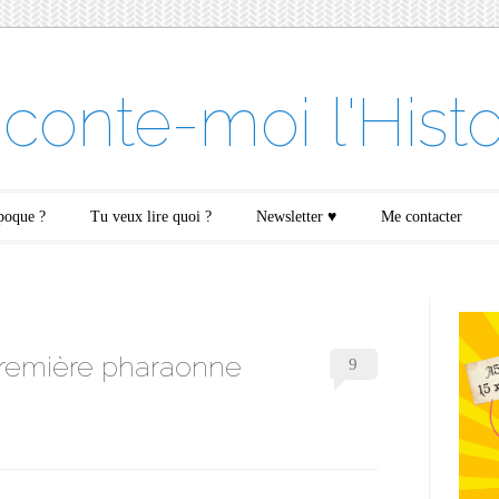
conte-moi l'Histo
époque ?
Tu veux lire quoi ?
Newsletter ♥
Me contacter
première pharaonne
9