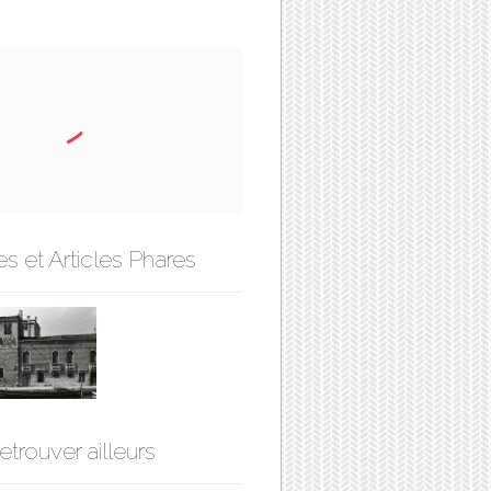
s et Articles Phares
etrouver ailleurs