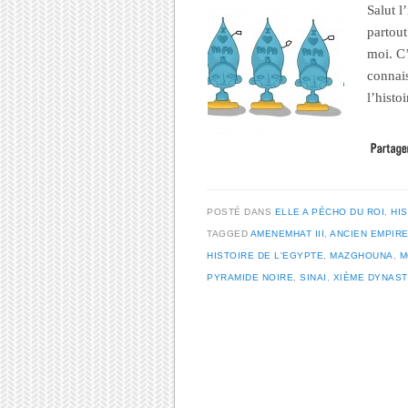
Salut l
partout
moi. C’
connais
l’hist
POSTÉ DANS
ELLE A PÉCHO DU ROI
,
HI
TAGGED
AMENEMHAT III
,
ANCIEN EMPIR
HISTOIRE DE L'EGYPTE
,
MAZGHOUNA
,
M
PYRAMIDE NOIRE
,
SINAI
,
XIÈME DYNAST
Post navigation