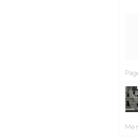
Page
Me r