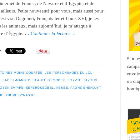
’internet de France, de Navarre et d’Égypte, et de
 ailleurs. Petite nouveauté pour vous, mais aussi pour
est vrai Dagobert, François Ier et Louis XVI, je les
 les animaux, mais aujourd’hui, je m’attaque à
oire d’Égypte. …
Continuer la lecture
→
Si tu 
campag
STOIRES MOINS COURTES
,
LES PERSONNAGES DU LOL
envoie
E
,
BAB EL-MANDEB
,
BEAUTÉ DE SOBEK
,
EGYPTE
,
FAYOUM
,
ou cli
OYEN EMPIRE
,
NÉFEROUSOBEL
,
NÉMÈS
,
PAGNE SHENDJYT
,
boutiq
IE
,
XIIÈME DYNASTIE