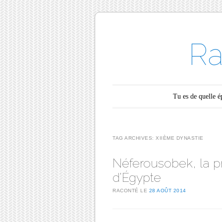
Ra
Main menu
Skip to content
Tu es de quelle 
TAG ARCHIVES:
XIIÈME DYNASTIE
Néferousobek, la 
d’Égypte
RACONTÉ LE
28 AOÛT 2014