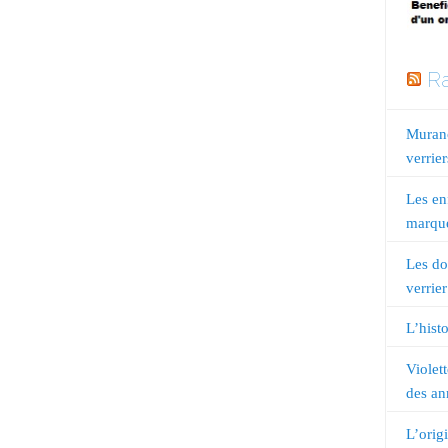
Ra
Murano
verrier
Les en
marqué
Les do
verrier
L’histo
Violet
des an
L’orig